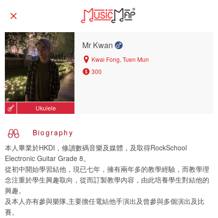
Mr Kwan
Kwai Fong, Tuen Mun
300
Ukulele
Biography
本人畢業於HKDI，修讀數碼音樂及媒體，及取得RockSchool
Electronic Guitar Grade 8。
從初中開始學習結他，現已七年，擁有兩年多的教學經驗，而教學理
念注重於學⽣興趣取向，從⽽訂製教學內容，由此培養學⽣對結他的
興趣。
及本人亦有參與樂隊,主要擔任電結他手演出及曾參與多個演出及比
賽。