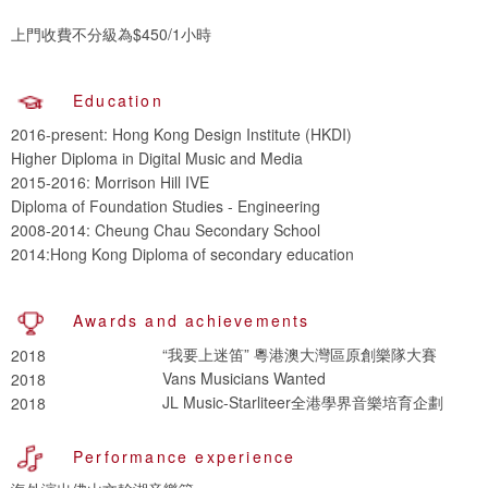
上門收費不分級為$450/1小時
Education
2016-present: Hong Kong Design Institute (HKDI)
Higher Diploma in Digital Music and Media
2015-2016: Morrison Hill IVE
Diploma of Foundation Studies - Engineering
2008-2014: Cheung Chau Secondary School
2014:Hong Kong Diploma of secondary education
Awards and achievements
“我要上迷笛” 粵港澳大灣區原創樂隊大賽
2018
Vans Musicians Wanted
2018
JL Music-Starliteer全港學界音樂培育企劃
2018
Performance experience