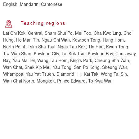
English, Mandarin, Cantonese
Teaching regions
Lai Chi Kok, Central, Sham Shui Po, Mei Foo, Cha Kwo Ling, Choi
Hung, Ho Man Tin, Ngau Chi Wan, Kowloon Tong, Hung Hom,
North Point, Tsim Sha Tsui, Ngau Tau Kok, Tin Hau, Kwun Tong,
Tsz Wan Shan, Kowloon City, Tai Kok Tsui, Kowloon Bay, Causeway
Bay, Yau Ma Tei, Wang Tau Hom, King's Park, Cheung Sha Wan,
Wan Chai, Shek Kip Mei, Yau Tong, San Po Kong, Sheung Wan,
Whampoa, Yau Yat Tsuen, Diamond Hill, Kai Tak, Wong Tai Sin,
Wan Chai North, Mongkok, Prince Edward, To Kwa Wan