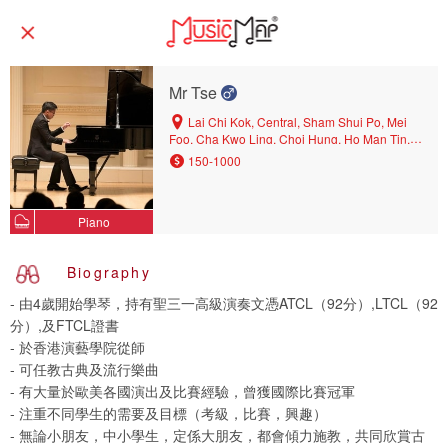
Mr Tse
Lai Chi Kok, Central, Sham Shui Po, Mei
Foo, Cha Kwo Ling, Choi Hung, Ho Man Tin,
Ngau Chi Wan, Kowloon Tong, Hung Hom,
150-1000
North Point, Tsim Sha Tsui, Ngau Tau Kok, Tin
Hau, Kwun Tong, Tsz Wan Shan, Kowloon
City, Tai Kok Tsui, Kowloon Bay, Causeway
Piano
Bay, Yau Ma Tei, Wang Tau Hom, King's Park,
Cheung Sha Wan, Wan Chai, Shek Kip Mei,
Yau Tong, San Po Kong, Sheung Wan,
Biography
Whampoa, Yau Yat Tsuen, Diamond Hill, Kai
Tak, Wong Tai Sin, Wan Chai North, Mongkok,
- 由4歲開始學琴，持有聖三一高級演奏文憑ATCL（92分）,LTCL（92
Prince Edward, To Kwa Wan
分）,及FTCL證書
- 於香港演藝學院從師
- 可任教古典及流行樂曲
- 有大量於歐美各國演出及比賽經驗，曾獲國際比賽冠軍
- 注重不同學生的需要及目標（考級，比賽，興趣）
- 無論小朋友，中小學生，定係大朋友，都會傾力施教，共同欣賞古