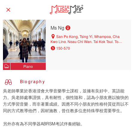
Ms Ng
San Po Kong, Tsing Yi, Whampoa, Cha
Kwo Ling, Ngau Chi Wan, Tai Kok Tsui, To
Kwa Wan, Ho Man Tin, Kowloon City,
150-570
Mongkok, Kwai Chung, Kwun Tong, Tsuen
Wan, Tai Wai, King's Park, Shek Kip Mei, Choi
Hung, Yuen Long, Kowloon Tong, Hung Hom,
Piano
Kai Tak, Yau Yat Tsuen, Shatin, Cheung Sha
Wan, Ngau Tau Kok, Tsim Sha Tsui, Wang Tau
Hom, Wong Tai Sin, Ma On Shan, Tsz Wan
Biography
Shan, Kowloon Bay, Yau Ma Tei, Lai Chi Kok,
Prince Edward, Diamond Hill, Yau Tong, Mei
吳老師畢業於香港浸會大學音樂學士課程，並擁有良好中、英語能
Foo
力。吳老師處事謹慎，具有耐性，個性隨和，認為小朋友應以愉快的
方式學習音樂，而非著重成績。因應不同小朋友的性格特質從而以不
同的方式教導他們，因材施教，曾任教多位患特殊學校需要學生。
另外亦有為不同學器ABRSM考試伴奏經驗。