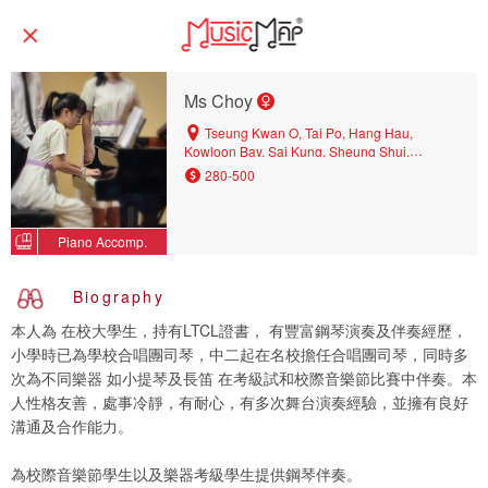
Ms Choy
Tseung Kwan O, Tai Po, Hang Hau,
Kowloon Bay, Sai Kung, Sheung Shui,
Diamond Hill, Choi Hung, Hung Hom, Shatin,
280-500
Fanling
Piano Accomp.
Biography
本人為 在校大學生，持有LTCL證書， 有豐富鋼琴演奏及伴奏經歷，
小學時已為學校合唱團司琴，中二起在名校擔任合唱團司琴，同時多
次為不同樂器 如小提琴及長笛 在考級試和校際音樂節比賽中伴奏。本
人性格友善，處事冷靜，有耐心，有多次舞台演奏經驗，並擁有良好
溝通及合作能力。
為校際音樂節學生以及樂器考級學生提供鋼琴伴奏。