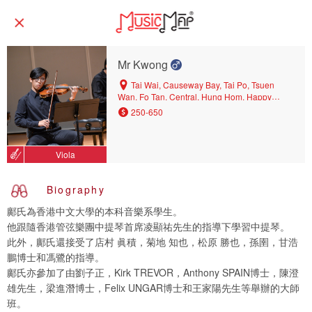
Mr Kwong
Tai Wai, Causeway Bay, Tai Po, Tsuen
Wan, Fo Tan, Central, Hung Hom, Happy
Valley, Shouson Hill, Kowloon Tong, Ho Man
250-650
Tin, West Mid-levels, Shatin, East Mid-levels,
Wan Chai
Viola
Biography
鄺氏為香港中文大學的本科音樂系學生。
他跟隨香港管弦樂團中提琴首席凌顯祐先生的指導下學習中提琴。
此外，鄺氏還接受了店村 眞積，菊地 知也，松原 勝也，孫圉，甘浩
鵬博士和馮鷺的指導。
鄺氏亦參加了由劉子正，Kirk TREVOR，Anthony SPAIN博士，陳澄
雄先生，梁進潛博士，Felix UNGAR博士和王家陽先生等舉辦的大師
班。