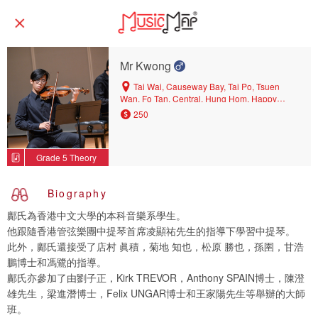
Mr Kwong
Tai Wai, Causeway Bay, Tai Po, Tsuen
Wan, Fo Tan, Central, Hung Hom, Happy
Valley, Shouson Hill, Kowloon Tong, Ho Man
250
Tin, West Mid-levels, Shatin, East Mid-levels,
Wan Chai
Grade 5 Theory
Biography
鄺氏為香港中文大學的本科音樂系學生。
他跟隨香港管弦樂團中提琴首席凌顯祐先生的指導下學習中提琴。
此外，鄺氏還接受了店村 眞積，菊地 知也，松原 勝也，孫圉，甘浩
鵬博士和馮鷺的指導。
鄺氏亦參加了由劉子正，Kirk TREVOR，Anthony SPAIN博士，陳澄
雄先生，梁進潛博士，Felix UNGAR博士和王家陽先生等舉辦的大師
班。