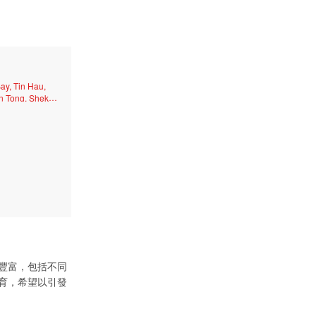
y, Tin Hau,
n Tong, Shek
, Lai Chi Kok,
oint, Ngau Tau
l, Shatin, San
ei, Tai Wai,
i Sin, Tseung
豐富，包括不同
育，希望以引發