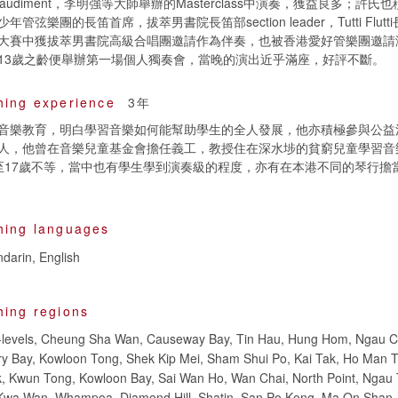
ien Beaudiment，李明強等大師舉辦的Masterclass中演奏，獲益良多；
管弦樂團的長笛首席，拔萃男書院長笛部section leader，Tutti Flut
大賽中獲拔萃男書院高級合唱團邀請作為伴奏，也被香港愛好管樂團邀請
13歲之齡便舉辦第一場個人獨奏會，當晚的演出近乎滿座，好評不斷。
hing experience
3年
音樂教育，明白學習音樂如何能幫助學生的全人發展，他亦積極參與公益
人，他曾在音樂兒童基金會擔任義工，教授住在深水埗的貧窮兒童學習音
至17歲不等，當中也有學生學到演奏級的程度，亦有在本港不同的琴行擔
hing languages
darin, English
hing regions
d-levels, Cheung Sha Wan, Causeway Bay, Tin Hau, Hung Hom, Ngau C
y Bay, Kowloon Tong, Shek Kip Mei, Sham Shui Po, Kai Tak, Ho Man T
ok, Kwun Tong, Kowloon Bay, Sai Wan Ho, Wan Chai, North Point, Ngau
 Kwa Wan, Whampoa, Diamond Hill, Shatin, San Po Kong, Ma On Shan,