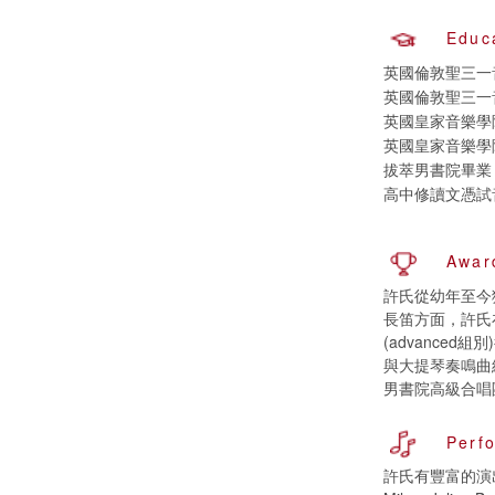
Educ
英國倫敦聖三一
英國倫敦聖三一
英國皇家音樂學
英國皇家音樂學
拔萃男書院畢業
高中修讀文憑試
Awar
許氏從幼年至今
長笛方面，許氏在
(advanc
與大提琴奏鳴曲
男書院高級合唱
Perf
許氏有豐富的演出經驗，曾