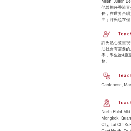
Milan, Jul
他曾擔任香港青少年
長，在世界合唱
曲；許氏也在僅
Teac
許氏熱心並重視
助社會有需要的
學，學生從4歲
務。
Teac
Cantonese, Man
Teac
North Point Mi
Mongkok, Quarr
City, Lai Chi K
Chai North, To