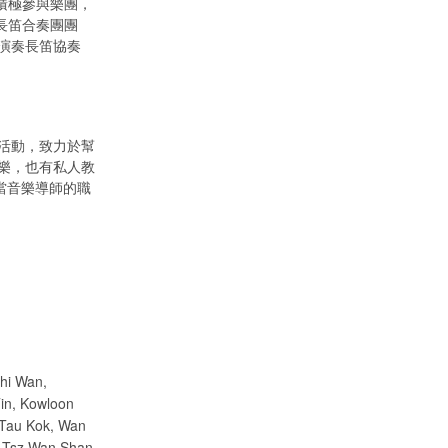
許氏也積極參與樂團，
ti長笛合奏團團
演奏長笛協奏
活動，致力於幫
樂，也有私人教
當音樂導師的職
hi Wan,
in, Kowloon
 Tau Kok, Wan
 Tsz Wan Shan,