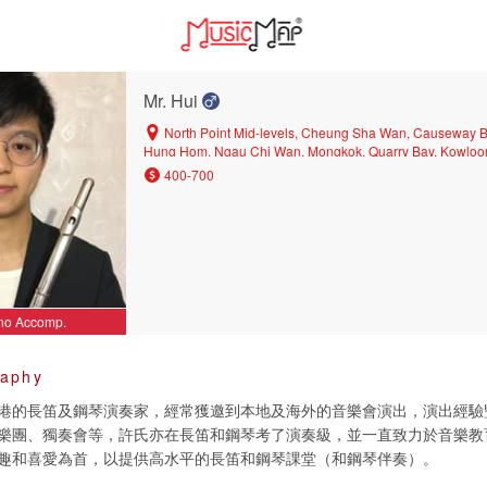
Mr. Hui
North Point Mid-levels, Cheung Sha Wan, Causeway Ba
Hung Hom, Ngau Chi Wan, Mongkok, Quarry Bay, Kowloo
Kip Mei, Sham Shui Po, Kai Tak, Ho Man Tin, Kowloon City
400-700
Kwun Tong, Kowloon Bay, Sai Wan Ho, Wan Chai, North P
Kok, Wan Chai North, To Kwa Wan, Whampoa, Diamond Hil
Po Kong, Ma On Shan, Tsz Wan Shan, Hang Hau, Yau Ma T
Prince Edward, Yau Tong, Tsim Sha Tsui, Po Lam, Wong Ta
Kwan O, Choi Hung, Sai Kung, Yau Yat Tsuen
no Accomp.
raphy
港的長笛及鋼琴演奏家，經常獲邀到本地及海外的音樂會演出，演出經驗
樂團、獨奏會等，許氏亦在長笛和鋼琴考了演奏級，並一直致力於音樂教
趣和喜愛為首，以提供高水平的長笛和鋼琴課堂（和鋼琴伴奏）。