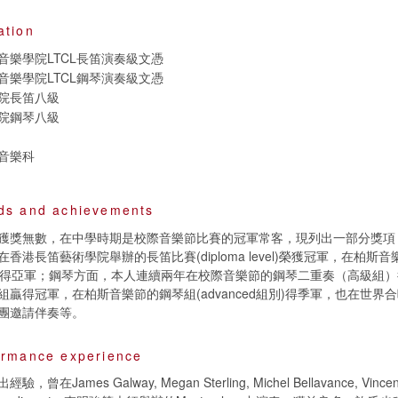
ation
音樂學院LTCL長笛演奏級文憑
音樂學院LTCL鋼琴演奏級文憑
院長笛八級
院鋼琴八級
音樂科
ds and achievements
獲獎無數，在中學時期是校際音樂節比賽的冠軍常客，現列出一部分獎項
香港長笛藝術學院舉辦的長笛比賽(diploma level)榮獲冠軍，在柏斯
ed組別)得亞軍；鋼琴方面，本人連續兩年在校際音樂節的鋼琴二重奏（高級組
組贏得冠軍，在柏斯音樂節的鋼琴組(advanced組別)得季軍，也在世界
團邀請伴奏等。
ormance experience
在James Galway, Megan Sterling, Michel Bellavance, Vincent