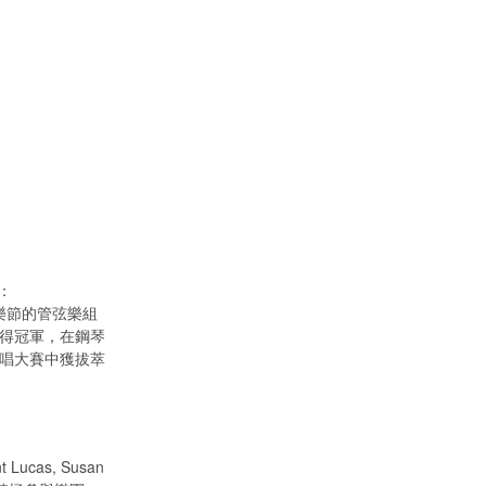
：
音樂節的管弦樂組
）得冠軍，在鋼琴
合唱大賽中獲拔萃
 Lucas, Susan