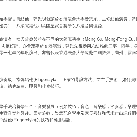
始學習古典結他，韓氏現就讀於香港浸會大學音樂系，主修結他演奏，韓
優異），八級電結他和英國皇家音樂學院八級音樂理論。
，韓氏曾參與並在不同的大師班演奏（Meng Su, Meng-Feng Su, Irina 
atos），均獲好評。亦會定期於香港演出，韓氏先後參與六絃雅鈙二零一四年，模
零一七年的年度演出。亦曾代表香港浸會大學遠赴中國敦煌，蘭州，雲南
奏級、指彈結他(Fingerstyle)，正確的背譜方法、左右手技術、如何
論、結他編曲、即興和伴奏技巧。
學手法培養學生全面音樂發展（例如技巧，音色，音樂感，節奏感，樂理
生對音樂的興趣。因材施教，樂意配合學生及家長喜好和需求作出課程調
他(Fingerstyle)的技巧和編曲理論。