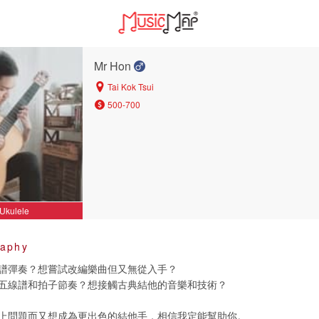
Mr Hon
Tai Kok Tsui
500-700
Ukulele
raphy
譜彈奏？想嘗試改編樂曲但又無從入手？
五線譜和拍子節奏？想接觸古典結他的音樂和技術？
上問題而又想成為更出色的結他手，相信我定能幫助你。