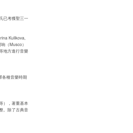
氏已考獲聖三一
Kulikova,
响（Musco）
等地方進行音樂
演繹各種音樂時期
等），著重基本
整。除了古典音