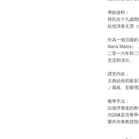
導師資料：
韓氏在十九歲開
結他演奏文憑（
作為一個活躍的表演者
Iliana M
二零一六年和二
交流和演出。
課堂內容：
古典結他初級至演
／風格、音樂理
教學手法：
以循序漸進的教
功訓練及培養學
樂外亦會教授指彈結