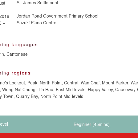
St. James Settlement
ust
Jordan Road Government Primary School
 2016
Suzuki Piano Centre
6 –
hing languages
rin, Cantonese
hing regions
ne's Lookout, Peak, North Point, Central, Wan Chai, Mount Parker, Wa
, Wong Nai Chung, Tin Hau, East Mid-levels, Happy Valley, Causeway 
dy Town, Quarry Bay, North Point Mid-levels
evel