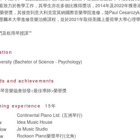
直致力於教學工作，其學生亦在多個比獲得獎項，2014年及2022年獲香
榮譽獎，其後曾到意大利克雷莫納國際音樂學院進修，隨Paul Cesarczy
墨爾本大學進修音樂治療課程，並於2021年取得美國上愛荷華大學心理
門及租用琴授課**
ation
ds and achievements
鋼琴音樂協會頒發<最佳導師>榮譽獎
hing experience
15年
Continental Piano Ltd. (五洲琴行)
Idea Music House
w
Js Music Studio
Now
Rockson Piano樂聲琴行(北角)
ow