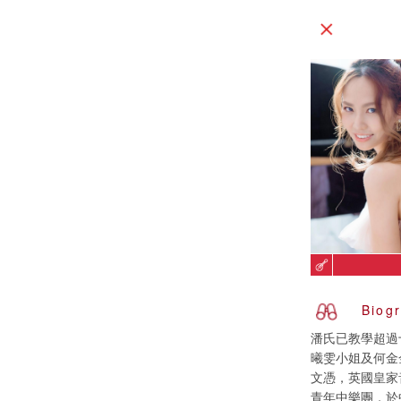
Biog
潘氏已教學超過
曦雯小姐及何金
文憑，英國皇家
青年中樂團，於