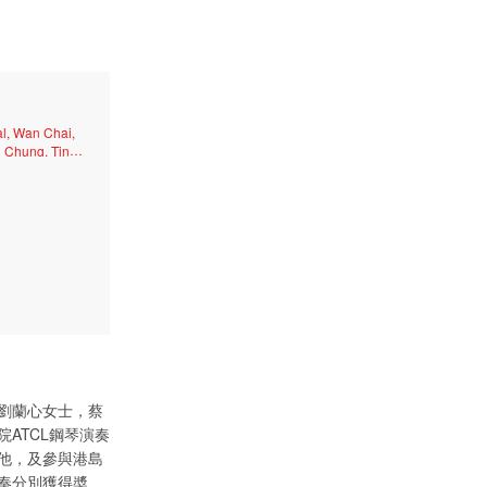
al, Wan Chai,
i Chung, Tin
District,
劉蘭心女士，蔡
ATCL鋼琴演奏
他，及參與港島
奏分別獲得奬