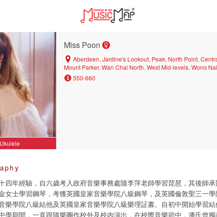
Miss Poon
Aberdeen, Jardine's Lookout, Peak, North Point, Centr
Mount Parker, Wan Chai North, West Mid-levels, Wong Na
Hau, East Mid-levels, Happy Valley, Causeway Bay, Central 
550-660
Kennedy Town, Quarry Bay, North Point Mid-levels
Ukulele
raphy
十四年經驗，自六歲考入政府音樂事務處隨李萍老師學習琵琶，其後師承
金女士學習鋼琴，考獲英國皇家音樂學院八級鋼琴，及英國倫敦聖三一學院
音樂學院八級結他及英國皇家音樂學院八級樂理証書。自初中開始學習結
中學期間，一直跟隨樂團作校外及校內演出，在校際音樂節中，潘氏曾獨