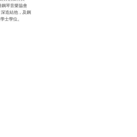
港鋼琴音樂協會
k 深造結他，及鋼
學學士學位。