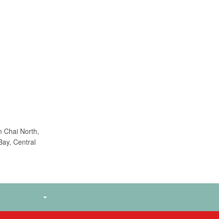
n Chai North,
Bay, Central