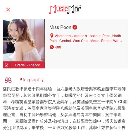
Miss Poon
Aberdeen, Jardine's Lookout, Peak, North
Point, Central, Wan Chai, Mount Parker, Wan
Chai North, West Mid-levels, Wong Nai
400
Chung, Tin Hau, East Mid-levels, Happy
Valley, Causeway Bay, Central District,
Kennedy Town, Quarry Bay, North Point Mid-
Grade 5 Theory
levels
Biography
潘氏已教學超過十四年經驗，自六歲考入政府音樂事務處隨李萍老師
學習琵琶，其後師承劉蘭心女士，蔡曦雯小姐及何金金女士學習鋼
琴，考獲英國皇家音樂學院八級鋼琴，及英國倫敦聖三一學院ATCL鋼
琴演奏文憑，英國皇家音樂學院八級結他及英國皇家音樂學院八級樂
理証書。自初中開始學習結他，及參與港島青年中樂團，於中學期
間，一直跟隨樂團作校外及校內演出，在校際音樂節中，潘氏曾獨奏
分別獲得奬項，畢業後，一直致力於教學工作，其學生亦在多個比獲