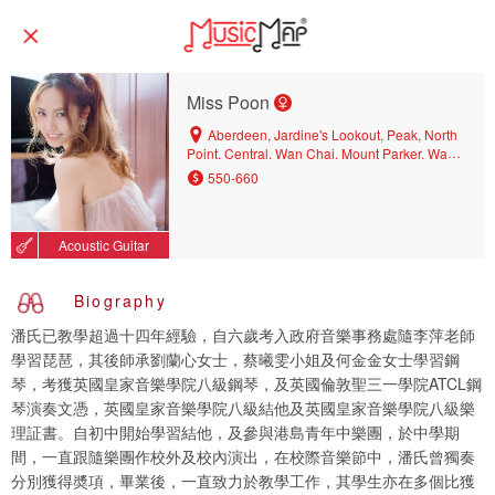
Miss Poon
Aberdeen, Jardine's Lookout, Peak, North
Point, Central, Wan Chai, Mount Parker, Wan
Chai North, West Mid-levels, Wong Nai
550-660
Chung, Tin Hau, East Mid-levels, Happy
Valley, Causeway Bay, Central District,
Kennedy Town, Quarry Bay, North Point Mid-
Acoustic Guitar
levels
Biography
潘氏已教學超過十四年經驗，自六歲考入政府音樂事務處隨李萍老師
學習琵琶，其後師承劉蘭心女士，蔡曦雯小姐及何金金女士學習鋼
琴，考獲英國皇家音樂學院八級鋼琴，及英國倫敦聖三一學院ATCL鋼
琴演奏文憑，英國皇家音樂學院八級結他及英國皇家音樂學院八級樂
理証書。自初中開始學習結他，及參與港島青年中樂團，於中學期
間，一直跟隨樂團作校外及校內演出，在校際音樂節中，潘氏曾獨奏
分別獲得奬項，畢業後，一直致力於教學工作，其學生亦在多個比獲