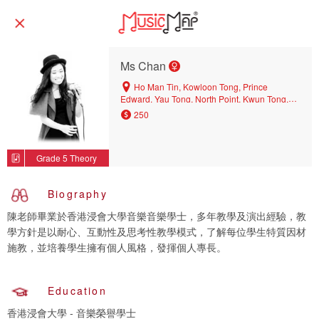
Ms Chan
Ho Man Tin, Kowloon Tong, Prince
Edward, Yau Tong, North Point, Kwun Tong,
Lai Chi Kok, Yuen Long, Mei Foo, Hung Hom,
250
Tsim Sha Tsui, Yau Yat Tsuen, Causeway Bay,
Yau Ma Tei, Tai Wai, Mongkok, West Mid-
levels, Diamond Hill, Kennedy Town
Grade 5 Theory
Biography
陳老師畢業於香港浸會大學音樂音樂學士，多年教學及演出經驗，教
學方針是以耐心、互動性及思考性教學模式，了解每位學生特質因材
施教，並培養學生擁有個人風格，發揮個人專長。
Education
香港浸會大學 - 音樂榮譽學士