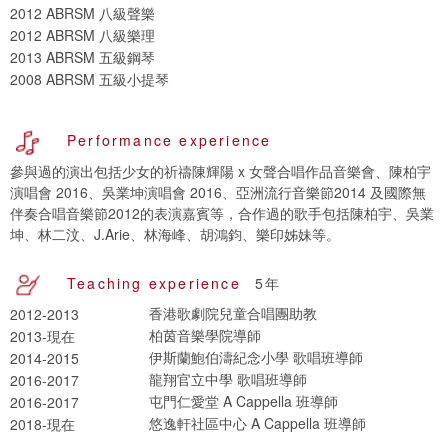
2012 ABRSM 八級聲樂
2012 ABRSM 八級樂理
2013 ABRSM 五級鋼琴
2008 ABRSM 五級小提琴
Performance experience
參與過的演出包括少女的祈禱陳輝陽 x 女聲合唱作品音樂會、陳柏宇
演唱會 2016、吳業坤演唱會 2016、亞洲流行音樂節2014 及國際無
伴奏合唱音樂節2012的表演嘉賓等，合作過的歌手包括陳柏宇、吳業
坤、林二汶、J.Arie、林海峰、胡鴻鈞、樂印姊妹等。
Teaching experience
5年
香港歌劇院兒童合唱團助教
2012-2013
柏茵音樂學院導師
2013-現在
伊斯蘭鮑伯濤紀念小學 歌唱班導師
2014-2015
龍翔官立中學 歌唱班導師
2016-2017
屯門仁愛堂 A Cappella 班導師
2016-2017
悠逸軒社區中心 A Cappella 班導師
2018-現在