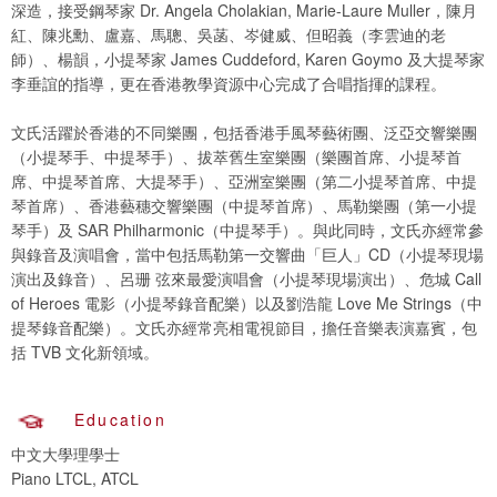
深造，接受鋼琴家 Dr. Angela Cholakian, Marie-Laure Muller，陳月
紅、陳兆勳、盧嘉、馬聰、吳菡、岑健威、但昭義（李雲迪的老
師）、楊韻，小提琴家 James Cuddeford, Karen Goymo 及大提琴家
李垂誼的指導，更在香港教學資源中心完成了合唱指揮的課程。
文氏活躍於香港的不同樂團，包括香港手風琴藝術團、泛亞交響樂團
（小提琴手、中提琴手）、拔萃舊生室樂團（樂團首席、小提琴首
席、中提琴首席、大提琴手）、亞洲室樂團（第二小提琴首席、中提
琴首席）、香港藝穗交響樂團（中提琴首席）、馬勒樂團（第一小提
琴手）及 SAR Philharmonic（中提琴手）。與此同時，文氏亦經常參
與錄音及演唱會，當中包括馬勒第一交響曲「巨人」CD（小提琴現場
演出及錄音）、呂珊 弦來最愛演唱會（小提琴現場演出）、危城 Call
of Heroes 電影（小提琴錄音配樂）以及劉浩龍 Love Me Strings（中
提琴錄音配樂）。文氏亦經常亮相電視節目，擔任音樂表演嘉賓，包
括 TVB 文化新領域。
Education
中文大學理學士
Piano LTCL, ATCL