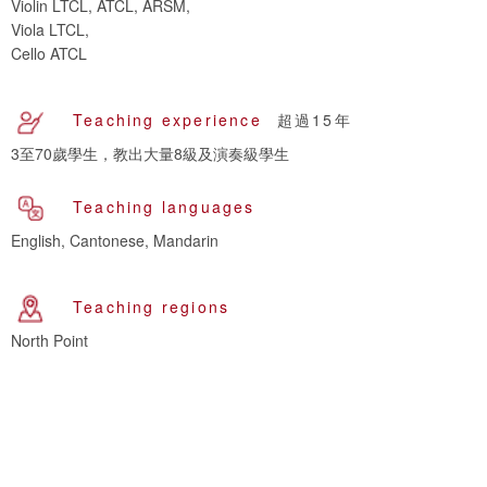
Violin LTCL, ATCL, ARSM,
Viola LTCL,
Cello ATCL
Teaching experience
超過15年
3至70歲學生，教出大量8級及演奏級學生
Teaching languages
English, Cantonese, Mandarin
Teaching regions
North Point