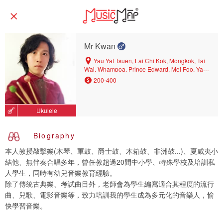
Mr Kwan
Yau Yat Tsuen, Lai Chi Kok, Mongkok, Tai
Wai, Whampoa, Prince Edward, Mei Foo, Yau
Ma Tei, Sham Shui Po, Kowloon Tong, King's
200-400
Park, Shatin, Hang Hau, Cheung Sha Wan, To
Kwa Wan, Shek Kip Mei, Tin Hau, Causeway
Bay, Kowloon Bay, Po Lam, Wan Chai North,
Ukulele
Ho Man Tin, Tsim Sha Tsui, Wan Chai, Tseung
Kwan O, Hung Hom, Kowloon City
Biography
本人教授敲擊樂(木琴、軍鼓、爵士鼓、木箱鼓、非洲鼓...)、夏威夷小
結他、無伴奏合唱多年，曾任教超過20間中小學、特殊學校及培訓私
人學生，同時有幼兒音樂教育經驗。
除了傳統古典樂、考試曲目外，老師會為學生編寫適合其程度的流行
曲、兒歌、電影音樂等，致力培訓我的學生成為多元化的音樂人，愉
快學習音樂。