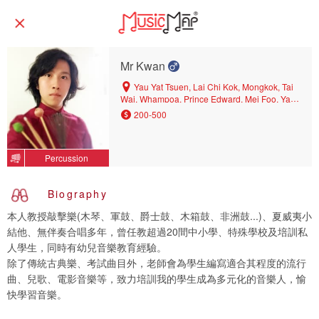
Mr Kwan
Yau Yat Tsuen, Lai Chi Kok, Mongkok, Tai
Wai, Whampoa, Prince Edward, Mei Foo, Yau
Ma Tei, Sham Shui Po, Kowloon Tong, King's
200-500
Park, Shatin, Hang Hau, Cheung Sha Wan, To
Kwa Wan, Shek Kip Mei, Tin Hau, Causeway
Bay, Kowloon Bay, Po Lam, Wan Chai North,
Percussion
Ho Man Tin, Tsim Sha Tsui, Wan Chai, Tseung
Kwan O, Hung Hom, Kowloon City
Biography
本人教授敲擊樂(木琴、軍鼓、爵士鼓、木箱鼓、非洲鼓...)、夏威夷小
結他、無伴奏合唱多年，曾任教超過20間中小學、特殊學校及培訓私
人學生，同時有幼兒音樂教育經驗。
除了傳統古典樂、考試曲目外，老師會為學生編寫適合其程度的流行
曲、兒歌、電影音樂等，致力培訓我的學生成為多元化的音樂人，愉
快學習音樂。