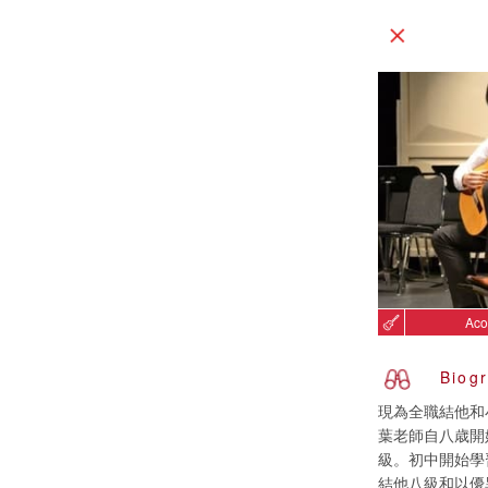
Aco
Biog
現為全職結他和
葉老師自八歳開
級。初中開始學
結他八級和以優