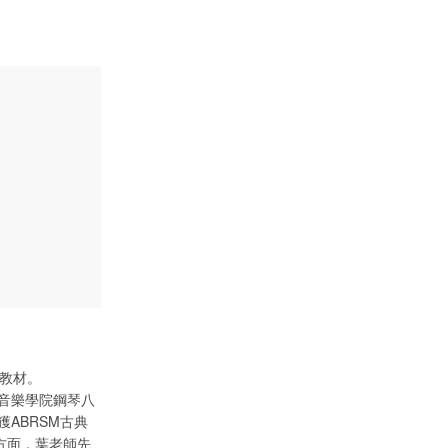
教材。
音樂學院鋼琴八
ABRSM古典
方面，葉老師先