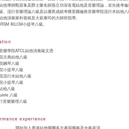
結他導師甄苗夆及爵士樂名師孫立功深造電結他及音樂理論，並先後考倫
級、流行音樂理論八級及以優異成績考獲英國倫敦音樂學院流行木結他八級。
結他演奏家朴葵姬及大萩康司的大師班指導。
RSM 和LCM小提琴八級。
ation
音樂學院ATCL結他演奏級文憑
院古典結他八級
院鋼琴八級
院小提琴八級
院流行木結他八級
院小提琴八級
 電結他八級
kulele 八級
l 流行音樂樂理八級
ormance experience
開始加入香港結他樂團多次參與獨奏及合奏表演