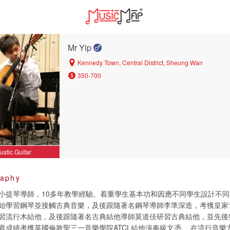
Mr Yip
Kennedy Town, Central District, Sheung Wan
350-700
ustic Guitar
raphy
小提琴導師，10多年教學經驗。着重學生基本功和因應不同學生設計不同
始學習鋼琴並接觸古典音樂，及後跟隨著名鋼琴導師李準深造，考獲皇家
習流行木結他，及後跟隨著名古典結他導師莫道佳研習古典結他，並先後獲
異成績考獲英國倫敦聖三一音樂學院ATCL結他演奏級文憑。 在流行音樂