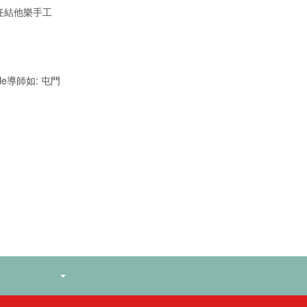
任結他樂手工
e導師如: 屯門