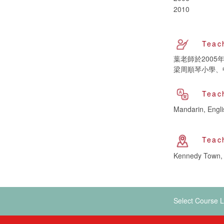
2010
Teac
葉老師於2005
梁周順琴小學、
Teac
Mandarin, Engl
Teac
Kennedy Town, 
Select Course L