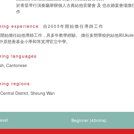
於青苗琴行演奏廳舉辦個人古典結他音樂會 及 也在婚宴會場擔
作
hing experience
自2005年開始擔任導師工作
年開始擔任結他導師工作，具多年教學經驗。 擔任多間學校的結他和Ukulel
中原慈善基金小學和筲箕灣官立中學。
hing languages
ish, Cantonese
hing regions
Central District, Sheung Wan
evel