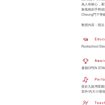
為人有耐心，著
奏風格的手勢或
Cheung門
教授內容：指法，拍
Educ
Rockschool Elec
Awar
暑期OPEN ST
Perf
曾於九龍灣星匯
室外/內大小場
Teac