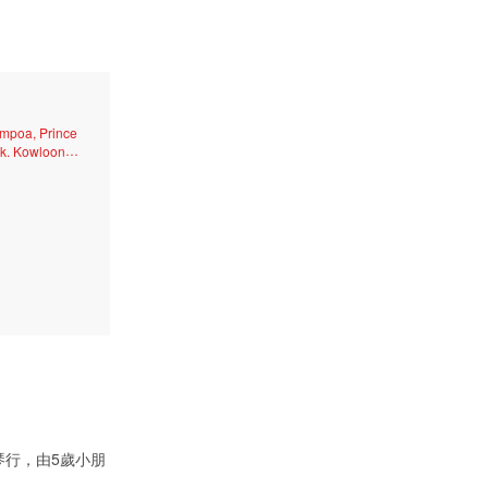
mpoa, Prince
ak, Kowloon
, San Po Kong,
i, Cheung Sha
Hung Hom, Tai
Chi Wan, To Kwa
琴行，由5歲小朋