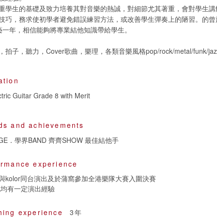
重學生的基礎及致力培養其對音樂的熱誠，對細節尤其著重，會對學生講
技巧，務求使初學者避免錯誤練習方法，或改善學生彈奏上的陋習。的曾於
下學藝一年，相信能夠將專業結他知識帶給學生。
子，聽力，Cover歌曲，樂理，各類音樂風格pop/rock/metal/funk/j
ation
tric Guitar Grade 8 with Merit
ds and achievements
AGE．學界BAND 齊齊SHOW 最佳結他手
ormance experience
與kolor同台演出及於蒲窩參加全港樂隊大賽入圍決賽
地均有一定演出經驗
hing experience
3年