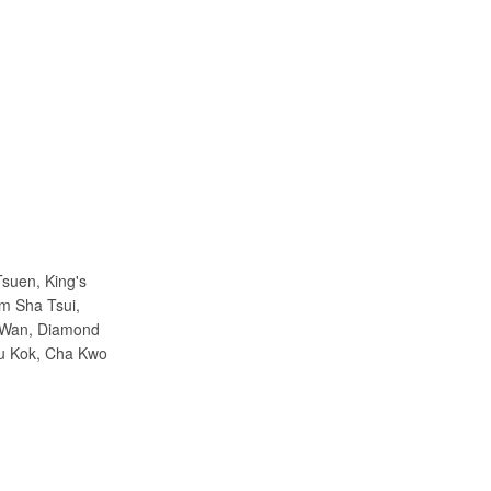
suen, King's
m Sha Tsui,
 Wan, Diamond
au Kok, Cha Kwo