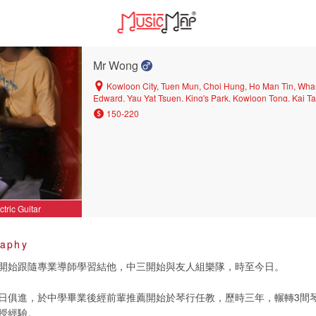
Mr Wong
Kowloon City, Tuen Mun, Choi Hung, Ho Man Tin, Wha
Edward, Yau Yat Tsuen, King's Park, Kowloon Tong, Kai T
Bay, Kwai Chung, Sham Shui Po, Yau Tong, Tsim Sha Tsui
150-220
Tin Shui Wai, Wang Tau Hom, Sheung Shui, Shek Kip Me
Wan, Diamond Hill, Tsuen Wan, Kwun Tong, Lai Chi Kok, 
Kok Tsui, Mongkok, Ngau Tau Kok, Cha Kwo Ling, Ngau 
Wan, Yuen Long, Fanling, Yau Ma Tei, Mei Foo
ctric Guitar
raphy
開始跟隨專業導師學習結他，中三開始與友人組樂隊，時至今日。
日俱進，於中學畢業後經前輩推薦開始於琴行任教，歷時三年，輾轉3間
授經驗。