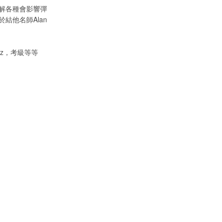
解各種會影響彈
結他名師Alan
azz，考級等等