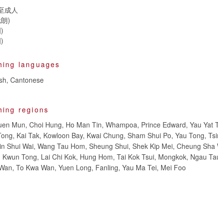
至成人
朗)
)
)
hing languages
ish, Cantonese
hing regions
Tuen Mun, Choi Hung, Ho Man Tin, Whampoa, Prince Edward, Yau Yat T
Tong, Kai Tak, Kowloon Bay, Kwai Chung, Sham Shui Po, Yau Tong, Tsi
in Shui Wai, Wang Tau Hom, Sheung Shui, Shek Kip Mei, Cheung Sha
n, Kwun Tong, Lai Chi Kok, Hung Hom, Tai Kok Tsui, Mongkok, Ngau T
 Wan, To Kwa Wan, Yuen Long, Fanling, Yau Ma Tei, Mei Foo