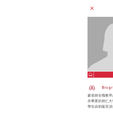
Biog
蒙老師全職教琴超過
亦畢業於樹仁大
學生由初級至演