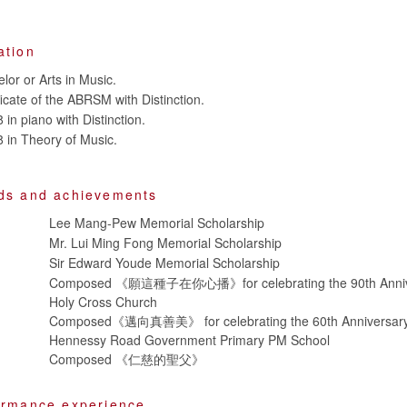
ation
lor or Arts in Music.
icate of the ABRSM with Distinction.
n piano with Distinction.
in Theory of Music.
ds and achievements
Lee Mang-Pew Memorial Scholarship
Mr. Lui Ming Fong Memorial Scholarship
Sir Edward Youde Memorial Scholarship
Composed 《願這種子在你心播》for celebrating the 90th Annive
Holy Cross Church
Composed《邁向真善美》 for celebrating the 60th Anniversary 
Hennessy Road Government Primary PM School
Composed 《仁慈的聖父》
ormance experience