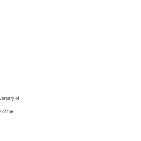
rsary of
of the