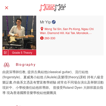
Mr Yip
Wong Tai Sin, San Po Kong, Ngau Chi
Wan, Diamond Hill, Kai Tak, Mongkok,
Kowloon City, Kwun Tong, Ngau Tau Kok,
260-330
Hung Hom, Kowloon Bay, Yau Tong, Tsz Wan
Shan, Prince Edward, Ho Man Tin, Kowloon
Tong, To Kwa Wan, Choi Hung
Grade 5 Theory
Biography
由資深導師任教, 提供古典結他(classical guitar)、流行結他
(fingerstyle)、夏威夷小結他 (Ukulele)及樂理(theory)課程 持有八級音
樂証書,作曲系文憑及有豐富教學經驗 經常在不同場合演出及舉辦活動
現於中、小學校擔任結他班導師。 曾接受Roland Dyen 大師班親自指
導 現為香港國際音樂學校結他樂團員