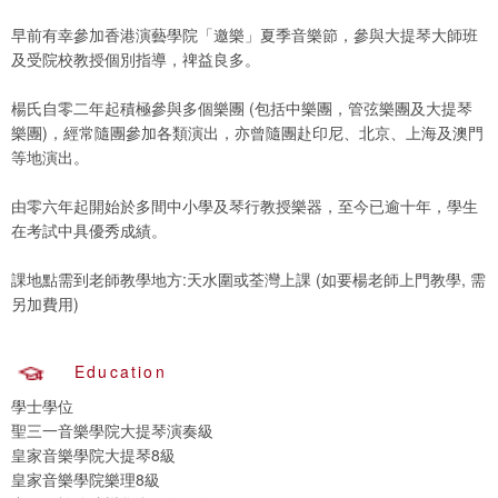
早前有幸參加香港演藝學院「邀樂」夏季音樂節，參與大提琴大師班
及受院校教授個別指導，禆益良多。
楊氏自零二年起積極參與多個樂團 (包括中樂團，管弦樂團及大提琴
樂團)，經常隨團參加各類演出，亦曾隨團赴印尼、北京、上海及澳門
等地演出。
由零六年起開始於多間中小學及琴行教授樂器，至今已逾十年，學生
在考試中具優秀成績。
課地點需到老師教學地方:天水圍或荃灣上課 (如要楊老師上門教學, 需
另加費用)
Education
學士學位
聖三一音樂學院大提琴演奏級
皇家音樂學院大提琴8級
皇家音樂學院樂理8級