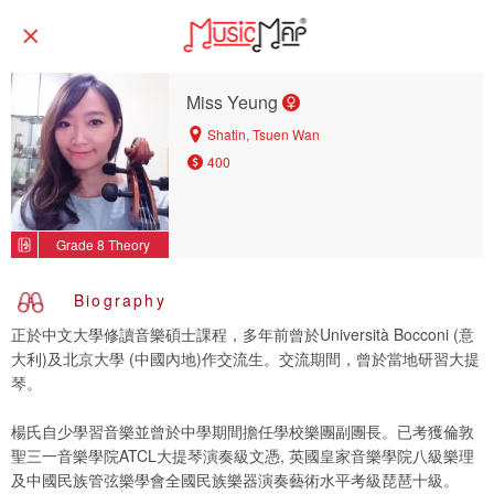
Miss Yeung
Shatin, Tsuen Wan
400
Grade 8 Theory
Biography
正於中文大學修讀音樂碩士課程，多年前曾於Università Bocconi (意
大利)及北京大學 (中國內地)作交流生。交流期間，曾於當地研習大提
琴。
楊氏自少學習音樂並曾於中學期間擔任學校樂團副團長。已考獲倫敦
聖三一音樂學院ATCL大提琴演奏級文憑, 英國皇家音樂學院八級樂理
及中國民族管弦樂學會全國民族樂器演奏藝術水平考級琵琶十級。