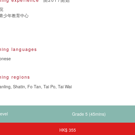
院
青少年教育中心
hing languages
onese
hing regions
nling, Shatin, Fo Tan, Tai Po, Tai Wai
evel
HK$ 355