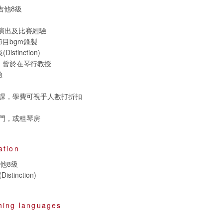
電吉他8級
，演出及比賽經驗
目bgm錄製
istinction)
，曾於在琴行教授
驗
課，學費可視乎人數打折扣
門，或租琴房
ation
吉他8級
stinction)
hing languages