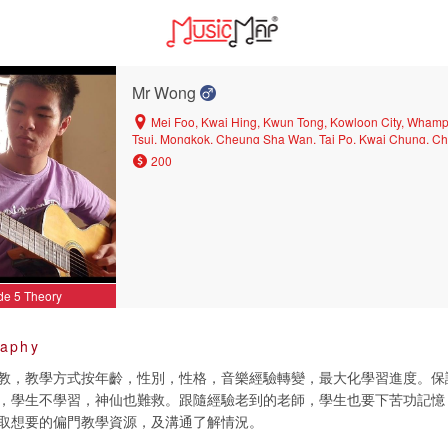
Mr Wong
Mei Foo, Kwai Hing, Kwun Tong, Kowloon City, Whamp
Tsui, Mongkok, Cheung Sha Wan, Tai Po, Kwai Chung, Ch
Tong, Shek Kip Mei, Diamond Hill, Lai Chi Kok, Prince Edw
200
Kok Tsui, Ngau Chi Wan, Tin Hau, Wong Tai Sin, Kowloo
Shui Po, Sai Ying Pun, San Po Kong, Kennedy Town, Tue
Wan, Tsing Yi, Sheung Wan, Ngau Tau Kok, Yuen Long, Ya
Central
de 5 Theory
raphy
教，教學方式按年齡，性別，性格，音樂經驗轉變，最大化學習進度。保
，學生不學習，神仙也難救。跟隨經驗老到的老師，學生也要下苦功記憶
取想要的偏門教學資源，及溝通了解情況。