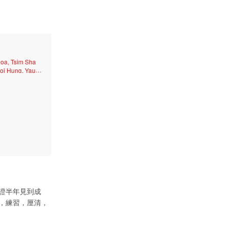
oa, Tsim Sha
oi Hung, Yau
ard, Shatin, Tai
n Tong, Sham
n Mun, Tsuen
u Ma Tei,
證半年見到成
，練習，厘清，