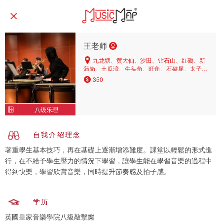
王老师
九龙塘、黄大仙、沙田、钻石山、红磡、新
蒲岗、土瓜湾、牛头角、旺角、石硖尾、太子、
将军澳、坑口、何文田、油塘、中环、湾仔、鲗
350
鱼涌、观塘、美孚、铜锣湾、天后、油麻地、九
龙湾、大角咀、横头磡、黄埔、又一村、荔枝
角、慈云山、牛池湾、宝琳、彩虹、大围、北
八级乐理
角、屯门、深水埗、尖沙咀、长沙湾、启德、九
龙城
自我介绍理念
著重學生基本技巧，再在基礎上逐漸增添難度。課堂以輕鬆的形式進
行，在不給予學生壓力的情況下學習，讓學生能在學習音樂的過程中
得到快樂，學習欣賞音樂，同時提升節奏感及拍子感。
学历
英國皇家音樂學院八級敲擊樂