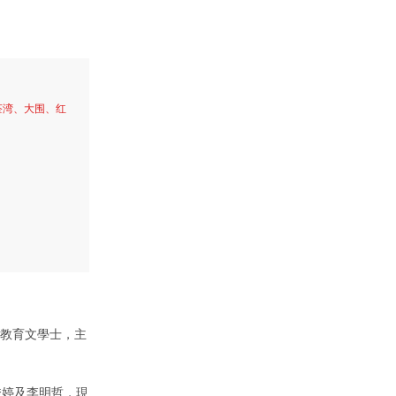
荃湾、大围、红
音樂教育文學士，主
王秀婷及李明哲，現