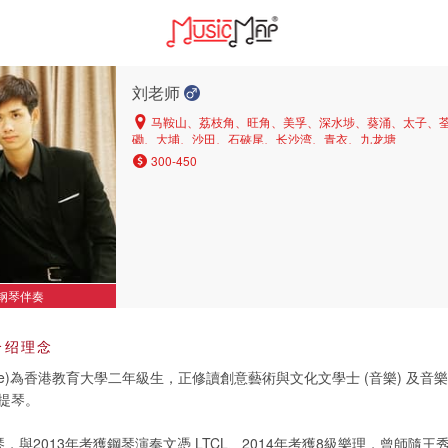
刘老师
马鞍山、荔枝角、旺角、美孚、深水埗、葵涌、太子、
磡、大埔、沙田、石硖尾、长沙湾、青衣、九龙塘
300-450
钢琴伴奏
介绍理念
ome)為香港教育大學二年級生，正修讀創意藝術與文化文學士 (音樂) 及
提琴。
，與2013年考獲鋼琴演奏文憑 LTCL、2014年考獲8級樂理，曾師隨