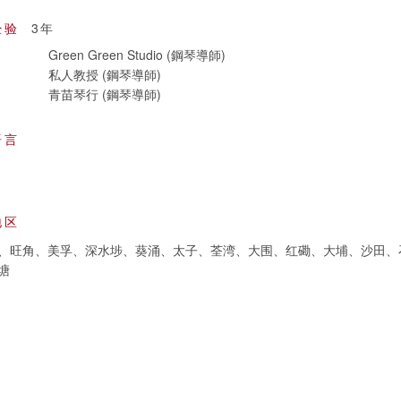
经验
3年
Green Green Studio (鋼琴導師)
私人教授 (鋼琴導師)
青苗琴行 (鋼琴導師)
语言
地区
、旺角、美孚、深水埗、葵涌、太子、荃湾、大围、红磡、大埔、沙田、
塘