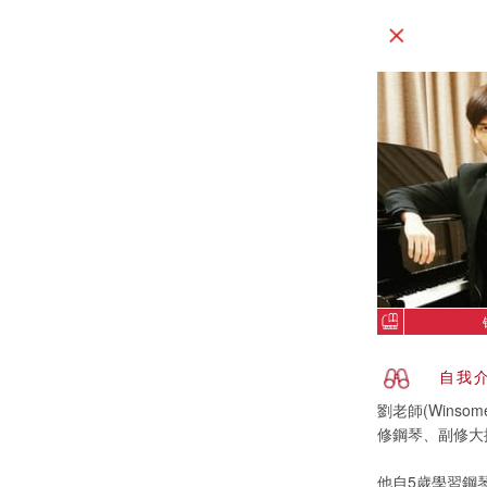
自我
劉老師(Wins
修鋼琴、副修大
他自5歲學習鋼琴