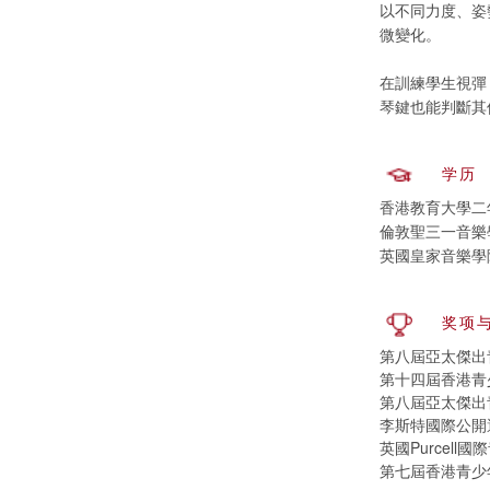
以不同力度、姿
微變化。
在訓練學生視彈 
琴鍵也能判斷其
学历
香港教育大學二年
倫敦聖三一音樂學
英國皇家音樂學院
奖项
第八屆亞太傑出青
第十四屆香港青少
第八屆亞太傑出青
李斯特國際公開選
英國Purcell
第七屆香港青少年