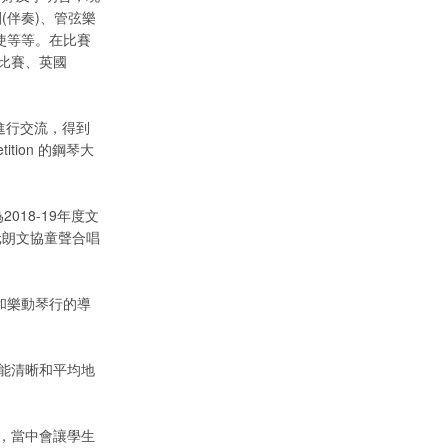
(伴奏)、管弦樂
使等等。在比賽
比賽、英國
) 進行交流，得到
ition 的鋼琴大
018-19年度文
元朗文協童聲合唱
行和樂動琴行的導
能清晰和平均地
，當中會讓學生