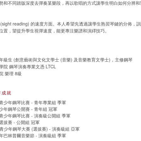
勢和不同踏版深度去彈奏某樂段，再以歌唱的方式讓學生明白如何分辨和
(sight reading) 的速度方面。本人希望先透過讓學生熟習琴鍵的分佈
位置，望提升學生視彈速度，能更專注樂譜和演繹技巧。
級生 (創意藝術與文化文學士 (音樂) 及音樂教育文學士)，主修鋼琴
院 鋼琴演奏專業文憑 LTCL
 樂理 8級
与成就
少年鋼琴比賽 - 青年專業組 季軍
年鋼琴公開賽 - 青年組 冠軍
少年鋼琴比賽 - 演奏級公開組 季軍
拔賽 - 公開組 冠軍
國際青少年鋼琴大賽 (選拔賽) - 演奏級組 亞軍
巴林普爾音樂節 - 演奏級組 季軍