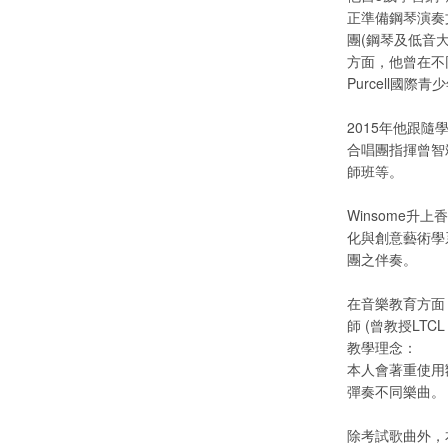
正準備鋼琴演奏
團(鋼琴及低音
方面，他曾在不
Purcell國
2015年他跟隨學
合唱團指揮曾智斌先生
師班等。
Winsome升
化與創意藝術學
團之伴奏。
在音樂教育方面，
師 (曾教授LTCL
教學理念：
本人會著重使用
彈奏不同樂曲。
除考試歌曲外，