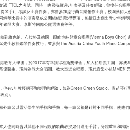
文憑 FTCL之考試。同時，他累積超過8年表演及伴奏經驗，曾擔任合唱團
大提琴手)、考試及比賽伴奏，亦曾參加流行曲音樂創作比賽，校園藝術大
同鋼琴比賽中的演奏級或公開組組別取得獎項，包括亞太傑出青少年鋼琴
際青少年鋼琴大賽、李斯特國際公開選拔賽等等。
校到維也納、布拉格及德國，跟維也納兒童合唱團(Vienna Boys Choir
教授鋼琴伴奏技巧，並參與The Austria-China Youth Piano Compet
上香港教育大學後，於2017年有幸獲得柏斯獎學金，加入柏斯義工團，亦成為2
系優藝生。現時為教大合唱團、教大室樂合唱團、現代音樂小組MME和
他有3年教授鋼琴和樂理的經驗，曾為Green Green Studio、青苗琴
 級別)。
額外練習以靈活學生的手指和手勢，每一練習都是針對不同手指，使他們
本人也同時會以其他不同程度的歌曲教授如何運用手臂，身體重量和踏版