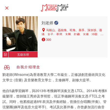
刘老师
马鞍山、荔枝角、旺角、美孚、深水埗、葵
涌、太子、荃湾、大围、红磡、大埔、沙田、石
硖尾、长沙湾、青衣、九龙塘
300
五级乐理
自我介绍理念
劉老師(Winsome)為香港教育大學二年級生，正修讀創意藝術與文化
文學士 (音樂) 及音樂教育文學士，主修鋼琴、副修大提琴。
他自5歲學習鋼琴，與2013年考獲鋼琴演奏文憑 LTCL、2014年考獲8
級樂理，曾師隨王秀婷及李明哲，現正準備鋼琴演奏文憑 FTCL之考
試。同時，他累積超過8年表演及伴奏經驗，曾擔任合唱團(伴奏)、管
弦樂團(鋼琴及低音大提琴手)、考試及比賽伴奏，亦曾參加流行曲音