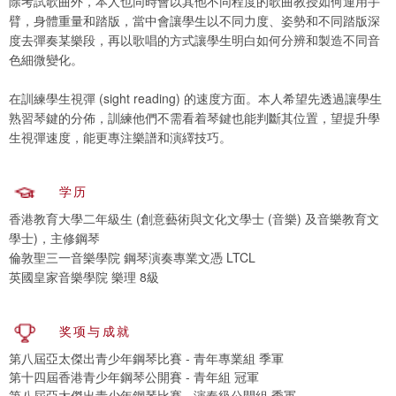
除考試歌曲外，本人也同時會以其他不同程度的歌曲教授如何運用手
臂，身體重量和踏版，當中會讓學生以不同力度、姿勢和不同踏版深
度去彈奏某樂段，再以歌唱的方式讓學生明白如何分辨和製造不同音
色細微變化。
在訓練學生視彈 (sight reading) 的速度方面。本人希望先透過讓學生
熟習琴鍵的分佈，訓練他們不需看着琴鍵也能判斷其位置，望提升學
生視彈速度，能更專注樂譜和演繹技巧。
学历
香港教育大學二年級生 (創意藝術與文化文學士 (音樂) 及音樂教育文
學士)，主修鋼琴
倫敦聖三一音樂學院 鋼琴演奏專業文憑 LTCL
英國皇家音樂學院 樂理 8級
奖项与成就
第八屆亞太傑出青少年鋼琴比賽 - 青年專業組 季軍
第十四屆香港青少年鋼琴公開賽 - 青年組 冠軍
第八屆亞太傑出青少年鋼琴比賽 - 演奏級公開組 季軍