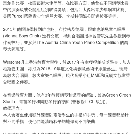
樂創作比賽，校園藝術大使等等。在比賽方面，他曾在不同鋼琴比賽
中的演奏級或公開組組別取得獎項，包括亞太傑出青少年鋼琴比賽、
英國Purcell國際青少年鋼琴大賽、李斯特國際公開選拔賽等等。
2015年他跟隨學校到維也納、布拉格及德國，跟維也納兒童合唱團
(Vienna Boys Choir) 進行交流，得到合唱團指揮曾智斌先生教授鋼琴
伴奏技巧，並參與The Austria-China Youth Piano Competition 的鋼
琴大師班等。
Winsome升上香港教育大學後，於2017年有幸獲得柏斯獎學金，加入
柏斯義工團，亦成為2018-19年度文化與創意藝術學系優藝生。現時
為教大合唱團、教大室樂合唱團、現代音樂小組MME和元朗文協童聲
合唱團之伴奏。
在音樂教育方面，他有3年教授鋼琴和樂理的經驗，曾為Green Green
Studio、青苗琴行和樂動琴行的導師 (曾教授LTCL 級別)。
教學理念：
本人會著重使用額外練習以靈活學生的手指和手勢，每一練習都是針
對不同手指，使他們能清晰和平均地彈奏不同樂曲。