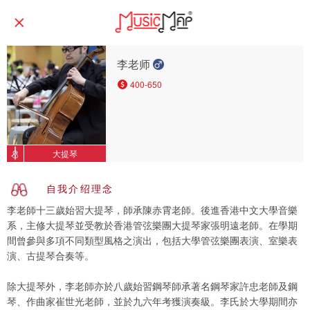
李老师
400-650
大提琴
自我介绍理念
李老師十三歲始習大提琴，師承陳赤霄老師。後進香港中文大學音樂
系，主修大提琴並受教於香港管弦樂團大提琴家張明遠老師。在學期
間曾參與多項不同類型風格之演出，包括大學管弦樂團表演、室樂表
演、古提琴合奏等。
除大提琴外，李老師亦於八歲始習鋼琴師承著名鋼琴家許忠老師及鋼
琴、作曲家崔世光老師，並於九六年考獲演奏級。李氏於大學期間亦