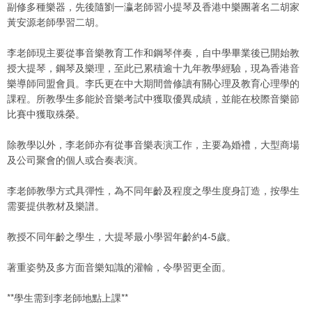
副修多種樂器，先後隨劉一瀛老師習小提琴及香港中樂團著名二胡家
黃安源老師學習二胡。
李老師現主要從事音樂教育工作和鋼琴伴奏，自中學畢業後已開始教
授大提琴，鋼琴及樂理，至此已累積逾十九年教學經驗，現為香港音
樂導師同盟會員。李氏更在中大期間曾修讀有關心理及教育心理學的
課程。所教學生多能於音樂考試中獲取優異成績，並能在校際音樂節
比賽中獲取殊榮。
除教學以外，李老師亦有從事音樂表演工作，主要為婚禮，大型商場
及公司聚會的個人或合奏表演。
李老師教學方式具彈性，為不同年齡及程度之學生度身訂造，按學生
需要提供教材及樂譜。
教授不同年齡之學生，大提琴最小學習年齡約4-5歲。
著重姿勢及多方面音樂知識的灌輸，令學習更全面。
**學生需到李老師地點上課**