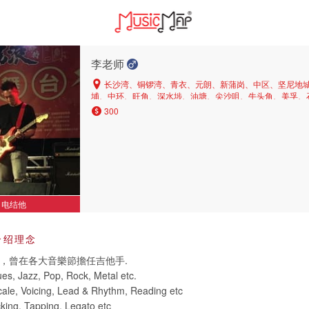
李老师
长沙湾、铜锣湾、青衣、元朗、新蒲岗、中区、坚尼地
埔、中环、旺角、深水埗、油塘、尖沙咀、牛头角、美孚、
围、大角咀、油麻地、荔枝角、彩虹、钻石山、葵涌、屯门
300
电结他
介绍理念
驗，曾在各大音樂節擔任吉他手.
Jazz, Pop, Rock, Metal etc.
ale, Voicing, Lead & Rhythm, Reading etc
ng, Tapping, Legato etc