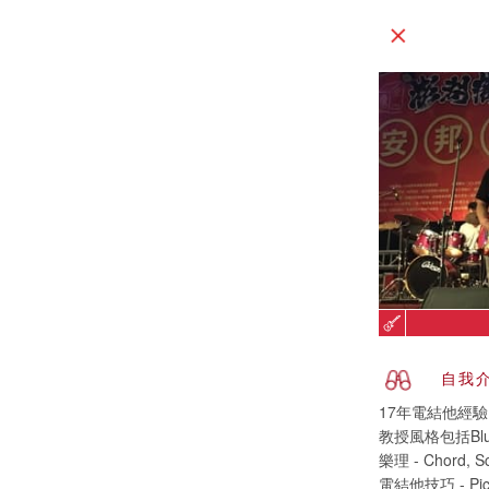
自我
17年電結他經
教授風格包括Blues, 
樂理 - Chord, Sc
電結他技巧 - Picki