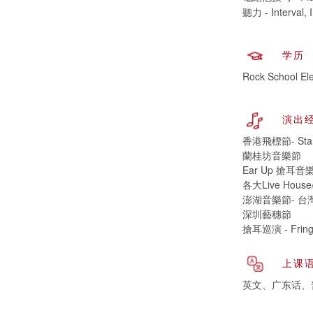
聽力 - Interval, 
学历
Rock School Ele
演出
香港飛標節- Star 
蘭桂坊音樂節
Ear Up 搶耳
各大Live Hous
澎湖音樂節- 台
深圳藝穗節
搶耳巡演 - Fring
上课
英文、广东话、