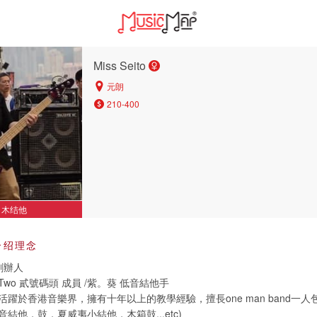
Miss Seito
元朗
210-400
木结他
介绍理念
 創辦人
fTwo 貳號碼頭 成員 /紫。葵 低音結他手
躍於香港音樂界，擁有十年以上的教學經驗，擅長one man band一
結他，鼓，夏威夷小結他，木箱鼓...etc)