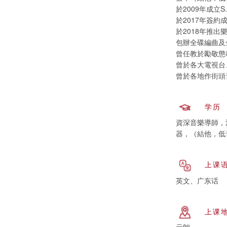
於2009年成立S
於2017年簽約成為
於2018年推出
包辦全碟編曲及
曾任教於勵敬懲
曾於各大電視台
曾於各地作街頭
学历
資深音樂導師，活
器，（結他，低音
上课
英文、广东话
上课
元朗