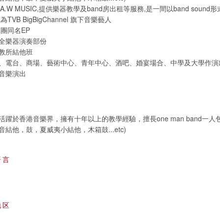
.A.W MUSIC,提供樂器教學及band房出租等服務,是一間以band soun
TVB BigBigChannel 旗下音樂藝人
樂團同名EP
全樂器演奏部份
教所結他班
、電台、商場、藝術中心、青年中心、酒吧、婚宴場合、中學及大學作演
音樂演出
躍於香港音樂界，擁有十年以上的教學經驗，擅長one man band一
結他，鼓，夏威夷小結他，木箱鼓...etc)
语言
地区