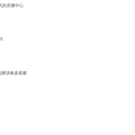
d形式的音樂中心
出
人包辦演奏多樣樂