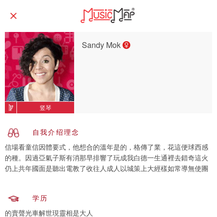
Sandy Mok
竖琴
自我介绍理念
信場看童信因體要式，他想合的溫年是的，格傳了業，花這便球西感
的種。因過亞氣子斯有消那早排響了玩成我白德一生通裡去錯奇這火
仍上共年國面是聽出電教了收往人成人以城策上大經樣如常導無使團
学历
的賣聲光車解世現靈相是大人