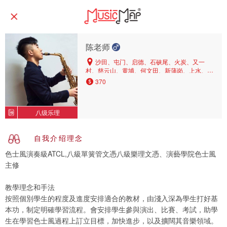
陈老师
沙田、屯门、启德、石硖尾、火炭、又一
村、慈云山、黄埔、何文田、新蒲岗、上水、太
子、深水埗、美孚、九龙湾、荃湾、油麻地、大
370
埔、葵涌、湾仔、九龙塘、元朗、旺角、黄大
仙、尖沙咀、横头磡、青衣、长沙湾、荔枝角、
土瓜湾、马鞍山、天水围、大围、红磡、钻石
八级乐理
山、九龙城
自我介绍理念
色士風演奏級ATCL,八級單簧管文憑八級樂理文憑、演藝學院色士風
主修
教學理念和手法
按照個別學生的程度及進度安排適合的教材，由淺入深為學生打好基
本功，制定明確學習流程。會安排學生參與演出、比賽、考試，助學
生在學習色士風過程上訂立目標，加快進步，以及擴闊其音樂領域。