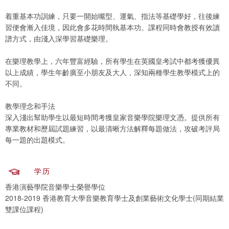
着重基本功訓練，只要一開始嘴型、運氣、指法等基礎學好，往後練
習便會漸入佳境，因此會多花時間執基本功。課程同時會教授有效讀
譜方式，由淺入深學習基礎樂理。
在樂理教學上，六年豐富經驗，所有學生在英國皇考試中都考獲優異
以上成績，學生年齡廣至小朋友及大人，深知兩種學生教學模式上的
不同。
教學理念和手法
深入淺出幫助學生以最短時間考獲皇家音樂學院樂理文憑。提供所有
專業教材和歷屆試題練習，以最清晰方法解釋每題做法，攻破考評局
每一題的出題模式。
学历
香港演藝學院音樂學士榮譽學位
2018-2019 香港教育大學音樂教育學士及創業藝術文化學士(同期結業
雙課位課程)