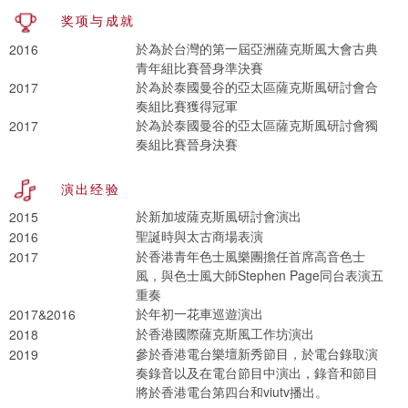
奖项与成就
於為於台灣的第一屆亞洲薩克斯風大會古典
2016
青年組比賽晉身準決賽
於為於泰國曼谷的亞太區薩克斯風研討會合
2017
奏組比賽獲得冠軍
於為於泰國曼谷的亞太區薩克斯風研討會獨
2017
奏組比賽晉身決賽
演出经验
於新加坡薩克斯風研討會演出
2015
聖誕時與太古商場表演
2016
於香港青年色士風樂團擔任首席高音色士
2017
風，與色士風大師Stephen Page同台表演五
重奏
於年初一花車巡遊演出
2017&2016
於香港國際薩克斯風工作坊演出
2018
參於香港電台樂壇新秀節目，於電台錄取演
2019
奏錄音以及在電台節目中演出，錄音和節目
將於香港電台第四台和viutv播出。