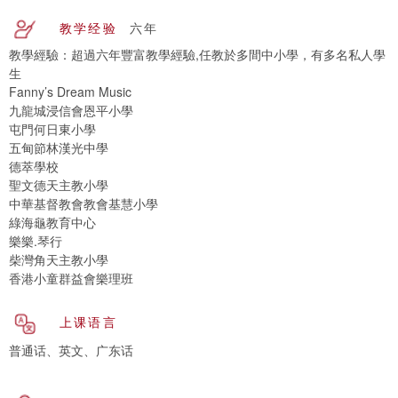
教学经验
六年
教學經驗：超過六年豐富教學經驗,任教於多間中小學，有多名私人學
生
Fanny’s Dream Music
九龍城浸信會恩平小學
屯門何日東小學
五甸節林漢光中學
德萃學校
聖文德天主教小學
中華基督教會教會基慧小學
綠海龜教育中心
樂樂.琴行
柴灣角天主教小學
香港小童群益會樂理班
上课语言
普通话、英文、广东话