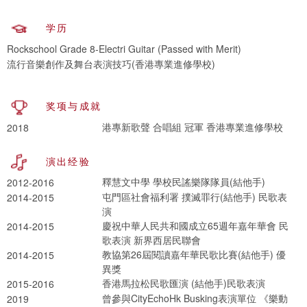
学历
Rockschool Grade 8-Electri Guitar (Passed with Merit)
流行音樂創作及舞台表演技巧(香港專業進修學校)
奖项与成就
港專新歌聲 合唱組 冠軍 香港專業進修學校
2018
演出经验
釋慧文中學 學校民謠樂隊隊員(結他手)
2012-2016
屯門區社會福利署 撲滅罪行(結他手) 民歌表
2014-2015
演
慶祝中華人民共和國成立65週年嘉年華會 民
2014-2015
歌表演 新界西居民聯會
教協第26屆閱讀嘉年華民歌比賽(結他手) 優
2014-2015
異獎
香港馬拉松民歌匯演 (結他手)民歌表演
2015-2016
曾參與CityEchoHk Busking表演單位 《樂動
2019