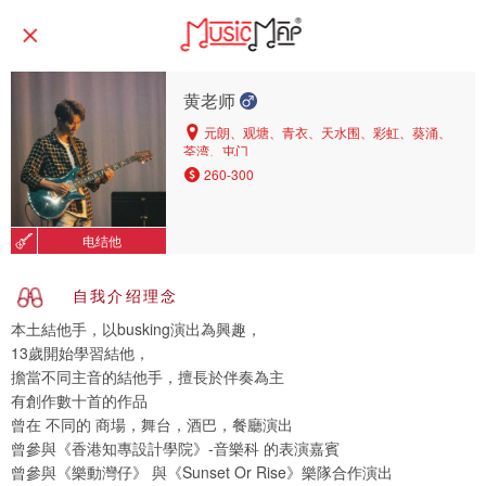
黄老师
元朗、观塘、青衣、天水围、彩虹、葵涌、
荃湾、屯门
260-300
电结他
自我介绍理念
本土結他手，以busking演出為興趣，
13歲開始學習結他，
擔當不同主音的結他手，擅長於伴奏為主
有創作數十首的作品
曾在 不同的 商場，舞台，酒巴，餐廳演出
曾參與《香港知專設計學院》-音樂科 的表演嘉賓
曾參與《樂動灣仔》 與《Sunset Or Rise》樂隊合作演出