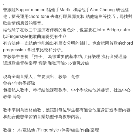
​.
曾跟隨Supper moment結他手Martin 和結他手Alan Cheung 研習結
他，擅長運用chord tone 去進行即興彈奏和 結他編曲等技巧，尋找對
歌曲情感應景的聲音。
結他除了在歌曲中擔演著伴奏的角色外，也需要在Intro,Bridge,outro
以Fingerstyle把歌曲編得更有生命
有方法使一支結他也能編出有層次分明的鋪排。也會把兩首歌的chord
progression 拿出來比較和分析。
在教學中會視 「拍子」 為很重要的基本功,了解樂理 流行音樂理論
認識歌曲背後樂理 音階 和弦理論>>>實戰改編
​​.
現為全職音樂人，主要演出、教學、創作
曾有4年教學經驗
包括私人教學、琴行結他課程教學、中小學校結他興趣班、社區中心
教學 等等
教學準則為因材施教，應該對每位學生都有適合他度身訂造學習內容
和配合他想學習的音樂類型作為教學內容。
教授： 木/電結他 /Fingerstyle /伴奏/編曲/作曲/樂理