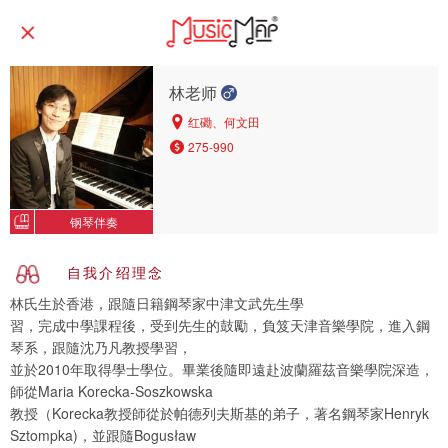
林老师
红磡、何文田
275-990
钢琴伴奏
自我介绍理念
林氏生於香港，跟隨日籍鋼琴家中津文武先生學
習，完成中學課程後，受到先生的鼓勵，負笈天津音樂學院，進入鋼
琴系，跟隨沈乃凡教授學習，
並於2010年取得學士學位。畢業後隨即遠赴波蘭羅茲音樂學院深造，
師從Maria Korecka-Soszkowska
教授（Korecka教授師從於帕德列夫斯基的弟子，著名鋼琴家Henryk
Sztompka)，並跟隨Bogusław