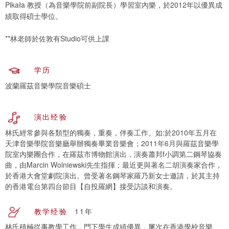
Pikała 教授（為音樂學院前副院長）學習室內樂，於2012年以優異成
績取得碩士學位。
**林老師於佐敦有Studio可供上課
学历
波蘭羅茲音樂學院音樂碩士
演出经验
林氏經常參與各類型的獨奏，重奏，伴奏工作。如:於2010年五月在
天津音樂學院音樂廳舉辦獨奏畢業音樂會；2011年6月與羅茲音樂學
院室內樂團合作，在羅茲市博物館演出，演奏蕭邦f小調第二鋼琴協奏
曲，由Marcin Wolniewski先生指揮；最近更與著名二胡演奏家合作，
於香港大會堂劇院演出。曾受著名鋼琴家羅乃新女士邀請，於其主持
的香港電台第四台節目【自投羅網】接受訪談和演奏。
教学经验
11年
林氏積極從事教學工作，門下學生成績優異，屢次在香港學校音樂