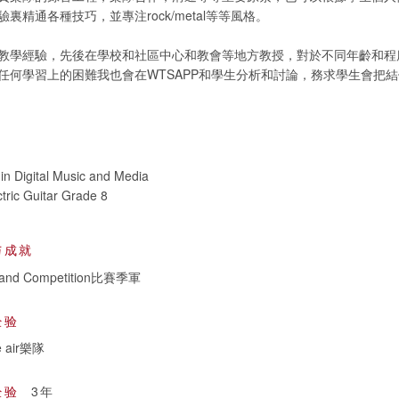
裏精通各種技巧，並專注rock/metal等等風格。
教學經驗，先後在學校和社區中心和教會等地方教授，對於不同年齡和程
任何學習上的困難我也會在WTSAPP和學生分析和討論，務求學生會把
in Digital Music and Media
tric Guitar Grade 8
与成就
 Band Competition比賽季軍
经验
e air樂隊
经验
3年