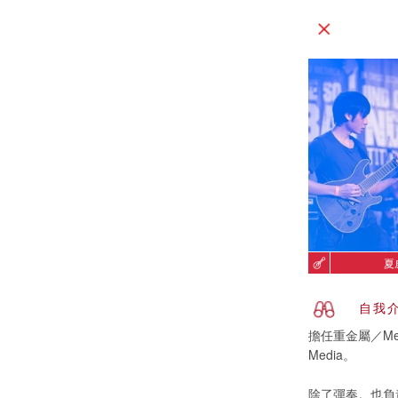
夏
自我
擔任重金屬／Metal
Media。
除了彈奏。也負