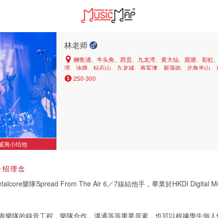
林老师
鲗鱼涌、牛头角、西贡、九龙湾、黄大仙、观塘、彩虹
湾、油塘、钻石山、九龙城、将军澳、新蒲岗、北角半山、
茶果岭、石硖尾
250-300
威夷小结他
介绍理念
core樂隊Spread From The Air 6／7線結他手，畢業於HKDI Digital Mus
責樂隊的錄音工程，樂隊合作，溝通等等重要原素，也可以根據學生個人