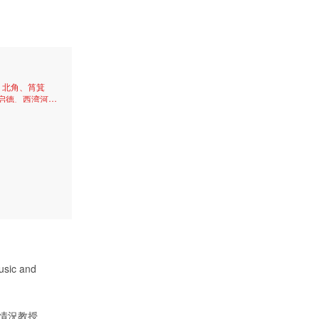
、北角、筲箕
启德、西湾河、
ic and
情況教授