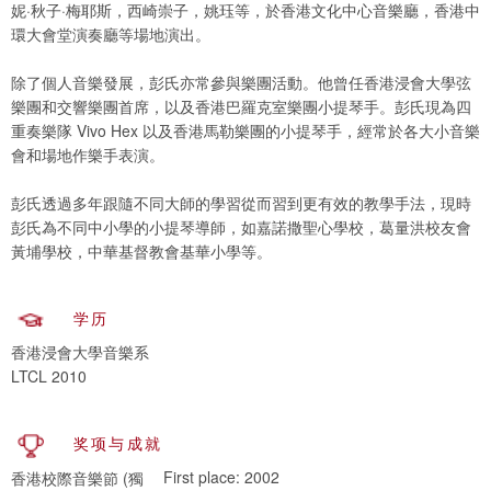
妮·秋子·梅耶斯，西崎崇子，姚珏等，於香港文化中心音樂廳，香港中
環大會堂演奏廳等場地演出。
除了個人音樂發展，彭氏亦常參與樂團活動。他曾任香港浸會大學弦
樂團和交響樂團首席，以及香港巴羅克室樂團小提琴手。彭氏現為四
重奏樂隊 Vivo Hex 以及香港馬勒樂團的小提琴手，經常於各大小音樂
會和場地作樂手表演。
彭氏透過多年跟隨不同大師的學習從而習到更有效的教學手法，現時
彭氏為不同中小學的小提琴導師，如嘉諾撒聖心學校，葛量洪校友會
黃埔學校，中華基督教會基華小學等。
学历
香港浸會大學音樂系
LTCL 2010
奖项与成就
First place: 2002
香港校際音樂節 (獨