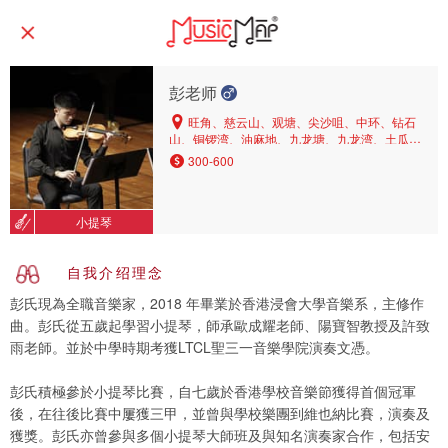
彭老师
旺角、慈云山、观塘、尖沙咀、中环、钻石
山、铜锣湾、油麻地、九龙塘、九龙湾、土瓜
湾、九龙城、京士柏、新蒲岗、太子、彩虹、跑
300-600
马地、启德、牛池湾、牛头角、又一村、何文田
小提琴
自我介绍理念
彭氏現為全職音樂家，2018 年畢業於香港浸會大學音樂系，主修作
曲。彭氏從五歲起學習小提琴，師承歐成耀老師、陽寶智教授及許致
雨老師。並於中學時期考獲LTCL聖三一音樂學院演奏文憑。
彭氏積極參於小提琴比賽，自七歲於香港學校音樂節獲得首個冠軍
後，在往後比賽中屢獲三甲，並曾與學校樂團到維也納比賽，演奏及
獲獎。彭氏亦曾參與多個小提琴大師班及與知名演奏家合作，包括安