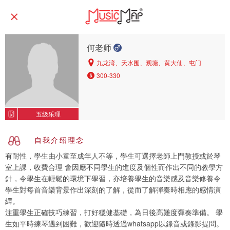
何老师
九龙湾、天水围、观塘、黄大仙、屯门
300-330
五级乐理
自我介绍理念
有耐性，學生由小童至成年人不等，學生可選擇老師上門教授或於琴
室上課，收費合理 會因應不同學生的進度及個性而作出不同的教學方
針，令學生在輕鬆的環境下學習，亦培養學生的音樂感及音樂修養令
學生對每首音樂背景作出深刻的了解，從而了解彈奏時相應的感情演
繹。
注重學生正確技巧練習，打好穩健基礎，為日後高難度彈奏準備。 學
生如平時練琴遇到困難，歡迎隨時透過whatsapp以錄音或錄影提問。