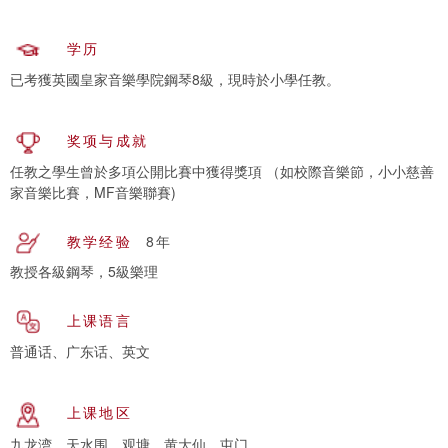
学历
已考獲英國皇家音樂學院鋼琴8級，現時於小學任教。
奖项与成就
任教之學生曾於多項公開比賽中獲得獎項 （如校際音樂節，小小慈善
家音樂比賽，MF音樂聯賽)
教学经验
8年
教授各級鋼琴，5級樂理
上课语言
普通话、广东话、英文
上课地区
九龙湾、天水围、观塘、黄大仙、屯门