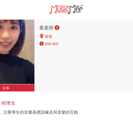
黄老师
葵涌
200-400
古筝
介绍理念