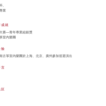
科、
專業
与成就
大賽—青年專業組銀獎
箏室內樂團
经验
南古箏室內樂團於上海、北京、廣州參加巡迴演出
语言
地区