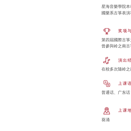
星海音樂學院本
國樂系古箏表演
奖项
第四屆國際古箏
曾參與岭之南古
演出
在校多次隨岭之
上课
普通话、广东话
上课
葵涌