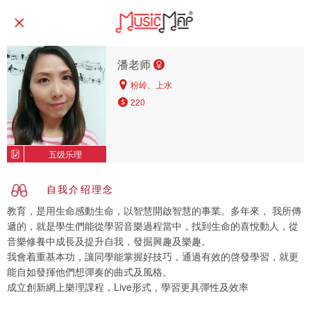
潘老师
粉岭、上水
220
五级乐理
自我介绍理念
教育，是用生命感動生命，以智慧開啟智慧的事業。多年來， 我所傳
遞的，就是學生們能從學習音樂過程當中，找到生命的喜悅動人，從
音樂修養中成長及提升自我，發掘興趣及樂趣。
我會着重基本功，讓同學能掌握好技巧，通過有效的啓發學習，就更
能自如發揮他們想彈奏的曲式及風格。
成立創新網上樂理課程，Live形式，學習更具彈性及效率