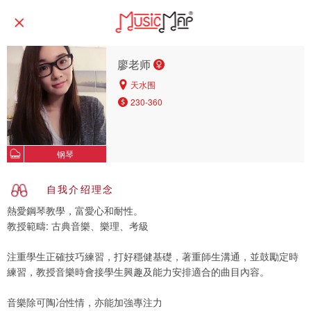
廖老师
天水围
230-360
钢琴
自我介绍理念
熱愛鋼琴教學，富愛心和耐性。
教授範疇: 古典音樂、樂理、考級
注重學生正確技巧練習，打好穩健基礎，著重師生溝通，並鼓勵定時
練習，教授音樂時會接學生興趣及能力安排適合的曲目內容。
音樂除可陶冶性情，亦能加強專注力