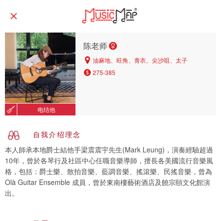
陈老师
油麻地、旺角、青衣、尖沙咀、太子
275-385
电结他
自我介绍理念
本人師承本地爵士結他手梁震震宇先生(Mark Leung)，演奏經驗超過
10年，曾於各琴行及社區中心任職音樂導師，擅長各美國流行音樂風
格，包括：爵士樂、散拍音樂、藍調音樂、搖滾樂、民搖音樂，曾為
Olà Guitar Ensemble 成員，曾於東南樓藝術酒店及饒宗頤文化館演
出。