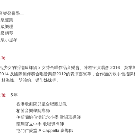
 音樂榮譽學士
 八級聲樂
 八級樂理
 五級鋼琴
 五級小提琴
经验
少女的祈禱陳輝陽 x 女聲合唱作品音樂會、陳柏宇演唱會 2016、吳業坤
2014 及國際無伴奏合唱音樂節2012的表演嘉賓等，合作過的歌手包括
ie、林海峰、胡鴻鈞、樂印姊妹等。
经验
5年
香港歌劇院兒童合唱團助教
柏茵音樂學院導師
伊斯蘭鮑伯濤紀念小學 歌唱班導師
龍翔官立中學 歌唱班導師
屯門仁愛堂 A Cappella 班導師