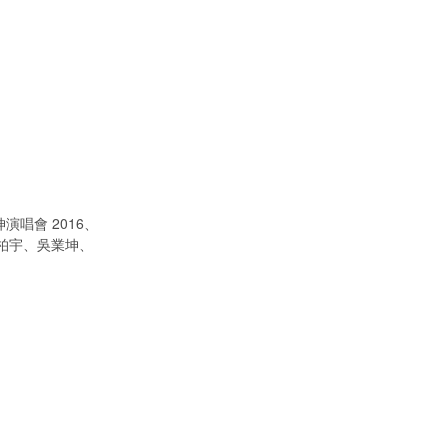
演唱會 2016、
陳柏宇、吳業坤、