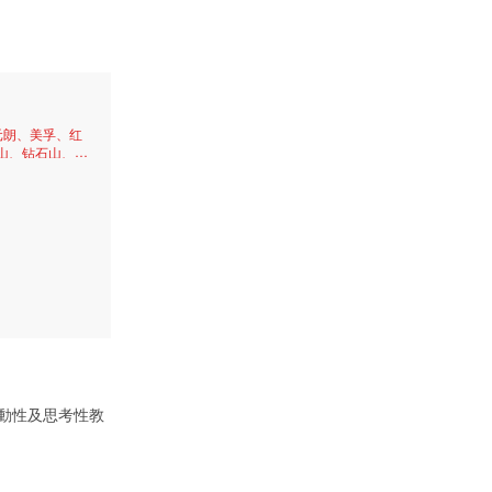
元朗、美孚、红
山、钻石山、坚
動性及思考性教