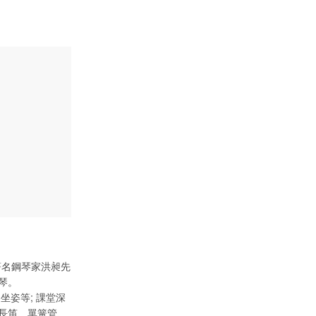
著名鋼琴家洪昶先
琴。
和坐姿等; 課堂深
長笛、單簧管、