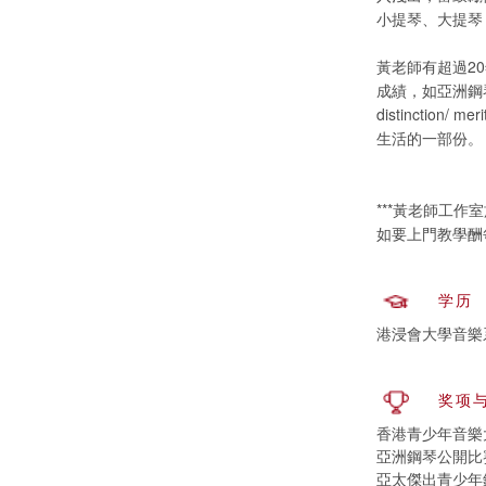
小提琴、大提琴
黃老師有超過2
成績，如亞洲鋼
distinct
生活的一部份。
***黃老師工作
如要上門教學酬
学历
港浸會大學音樂
奖项
香港青少年音樂
亞洲鋼琴公開比
亞太傑出青少年