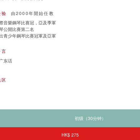
经验
由2000年開始任教
際音樂鋼琴比賽冠，亞及季軍
琴公開比賽第二名
出青少年鋼琴比賽冠軍及亞軍
语言
广东话
地区
HK$ 275