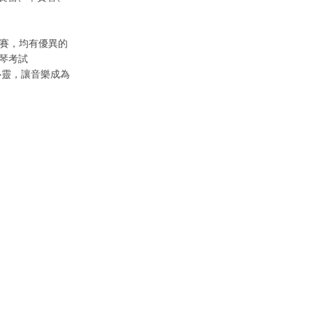
比賽，均有優異的
鋼琴考試
養心靈，讓音樂成為