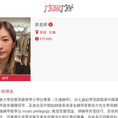
黃老师
黄埔、红磡
275-695
钢琴
介绍理念
會大學音樂系榮譽學士學位畢業（主修鋼琴)。自七歲起學習跟隨著中國
琴家朱珊珊習琴，及後在高中開始師隨香港著名鋼琴家蔡崇力先生學習鋼
鋼琴教學法 music pedagogy; 教授音樂理論、彈鋼琴所需技巧、音色
性，培養學生喜愛音樂及參加音樂演出和比賽的興趣。亦有為不同樂器如