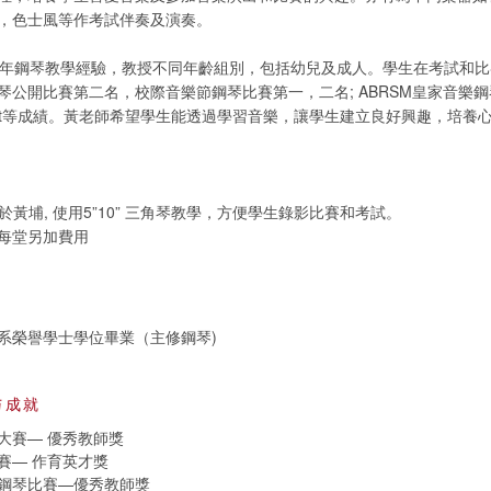
，色士風等作考試伴奏及演奏。
0年鋼琴教學經驗，教授不同年齡組別，包括幼兒及成人。學生在考試和
琴公開比賽第二名，校際音樂節鋼琴比賽第一，二名; ABRSM皇家音樂
ion/ merit等成績。黃老師希望學生能透過學習音樂，讓學生建立良好興趣，培
室於黃埔, 使用5”10” 三角琴教學，方便學生錄影比賽和考試。
每堂另加費用
系榮譽學士學位畢業（主修鋼琴)
与成就
大賽— 優秀教師獎
賽— 作育英才獎
鋼琴比賽—優秀教師獎