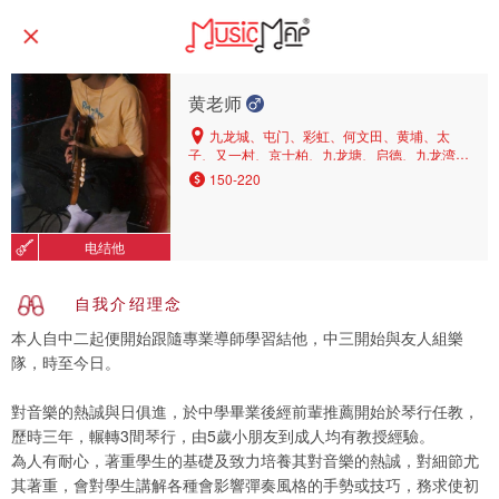
黄老师
九龙城、屯门、彩虹、何文田、黄埔、太
子、又一村、京士柏、九龙塘、启德、九龙湾、
葵涌、深水埗、油塘、尖沙咀、新蒲岗、天水
150-220
围、横头磡、上水、石硖尾、长沙湾、钻石山、
荃湾、观塘、荔枝角、红磡、大角咀、旺角、牛
头角、茶果岭、牛池湾、土瓜湾、元朗、粉岭、
电结他
油麻地、美孚
自我介绍理念
本人自中二起便開始跟隨專業導師學習結他，中三開始與友人組樂
隊，時至今日。
對音樂的熱誠與日俱進，於中學畢業後經前輩推薦開始於琴行任教，
歷時三年，輾轉3間琴行，由5歲小朋友到成人均有教授經驗。
為人有耐心，著重學生的基礎及致力培養其對音樂的熱誠，對細節尤
其著重，會對學生講解各種會影響彈奏風格的手勢或技巧，務求使初