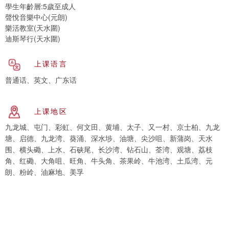
學生年齡層:5歲至成人
聲悅音樂中心(元朗)
樂活教室(天水圍)
迪斯琴行(天水圍)
上课语言
普通话、英文、广东话
上课地区
九龙城、屯门、彩虹、何文田、黄埔、太子、又一村、京士柏、九龙
塘、启德、九龙湾、葵涌、深水埗、油塘、尖沙咀、新蒲岗、天水
围、横头磡、上水、石硖尾、长沙湾、钻石山、荃湾、观塘、荔枝
角、红磡、大角咀、旺角、牛头角、茶果岭、牛池湾、土瓜湾、元
朗、粉岭、油麻地、美孚