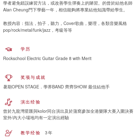
學者避免錯誤練習方法，或改善學生彈奏上的陋習。的曾於結他名師
Alan Cheung門下學藝一年，相信能夠將專業結他知識帶給學生。
教授內容：指法，拍子，聽力，Cover歌曲，樂理，各類音樂風格
pop/rock/metal/funk/jazz，考級等等
学历
Rockschool Electric Guitar Grade 8 with Merit
奖项与成就
暑期OPEN STAGE．學界BAND 齊齊SHOW 最佳結他手
演出经验
曾於九龍灣星匯與kolor同台演出及於蒲窩參加全港樂隊大賽入圍決賽
室外/內大小場地均有一定演出經驗
教学经验
3年