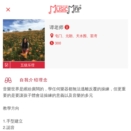
谭老师
屯门、元朗、天水围、荃湾
300
五级乐理
自我介绍理念
音樂世界是繽紛廣闊的，學任何樂器都無法逃離反覆的操練，但更重
要的是要讓孩子體會這操練的意義以及音樂的多元
教學方向
1.手型建立
2.認音