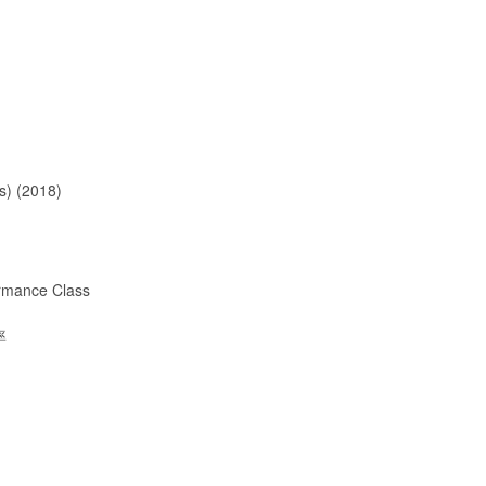
s) (2018)
ormance Class
率