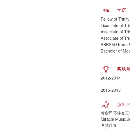
学历
Fellow of Trini
Licentiate of Tr
Associate of Tr
Associate of Tr
ABRSM Grade 8 
Bachelor of Med
奖项
2012-2014
2015-2018
演出
教會司琴伴奏三
Miracle Mu
考試伴奏