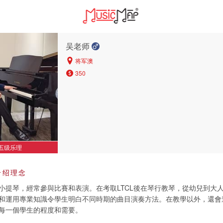
吴老师
将军澳
350
五级乐理
介绍理念
小提琴，經常參與比賽和表演。在考取LTCL後在琴行教琴，從幼兒到大
和運用專業知識令學生明白不同時期的曲目演奏方法。在教學以外，還會
每一個學生的程度和需要。