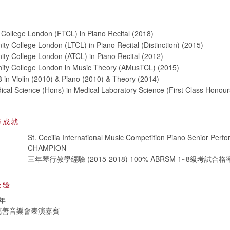
ty College London (FTCL) in Piano Recital (2018)
inity College London (LTCL) in Piano Recital (Distinction) (2015)
inity College London (ATCL) in Piano Recital (2012)
inity College London in Music Theory (AMusTCL) (2015)
in Violin (2010) & Piano (2010) & Theory (2014)
ical Science (Hons) in Medical Laboratory Science (First Class Honour
与成就
St. Cecilia International Music Competition Piano Senior Perf
CHAMPION
三年琴行教學經驗 (2015-2018) 100% ABRSM 1~8級考試合格
经验
年
sic 慈善音樂會表演嘉賓