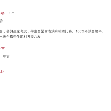
经验
4年
驗
奏，參與皇家考試，學生音樂會表演和校際比賽。100%考試合格率。
六級合格學生順利考獲八級
语言
、英文
地区