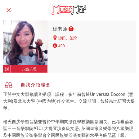
杨老师
沙田、荃湾
400
八级乐理
自我介绍理念
正於中文大學修讀音樂碩士課程，多年前曾於Università Bocconi (意
大利)及北京大學 (中國內地)作交流生。交流期間，曾於當地研習大提
琴。
楊氏自少學習音樂並曾於中學期間擔任學校樂團副團長。已考獲倫敦
聖三一音樂學院ATCL大提琴演奏級文憑, 英國皇家音樂學院八級樂理
及中國民族管弦樂學會全國民族樂器演奏藝術水平考級琵琶十級。