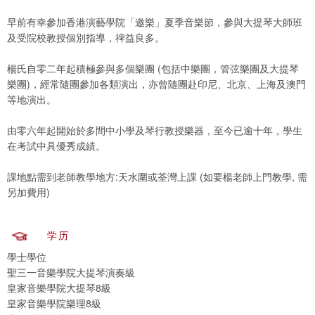
早前有幸參加香港演藝學院「邀樂」夏季音樂節，參與大提琴大師班
及受院校教授個別指導，禆益良多。
楊氏自零二年起積極參與多個樂團 (包括中樂團，管弦樂團及大提琴
樂團)，經常隨團參加各類演出，亦曾隨團赴印尼、北京、上海及澳門
等地演出。
由零六年起開始於多間中小學及琴行教授樂器，至今已逾十年，學生
在考試中具優秀成績。
課地點需到老師教學地方:天水圍或荃灣上課 (如要楊老師上門教學, 需
另加費用)
学历
學士學位
聖三一音樂學院大提琴演奏級
皇家音樂學院大提琴8級
皇家音樂學院樂理8級