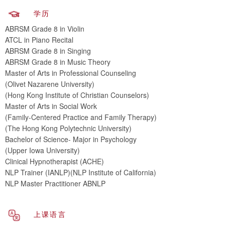
学历
ABRSM Grade 8 in Violin
ATCL in Piano Recital
ABRSM Grade 8 in Singing
ABRSM Grade 8 in Music Theory
Master of Arts in Professional Counseling
(Olivet Nazarene University)
(Hong Kong Institute of Christian Counselors)
Master of Arts in Social Work
(Family-Centered Practice and Family Therapy)
(The Hong Kong Polytechnic University)
Bachelor of Science- Major in Psychology
(Upper Iowa University)
Clinical Hypnotherapist (ACHE)
NLP Trainer (IANLP)(NLP Institute of California)
NLP Master Practitioner ABNLP
上课语言