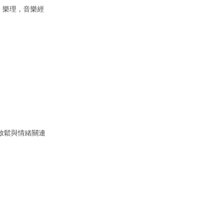
，樂理，音樂經
樂放鬆與情緒關連