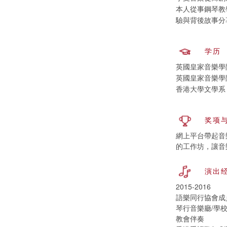
本人從事鋼琴教
驗與背後故事分
学历
英國皇家音樂學
英國皇家音樂學
香港大學文學系
奖项
網上平台帶起音樂
的工作坊，讓音
演出
2015-2016
語樂同行協會成
琴行音樂廳/學
教會伴奏