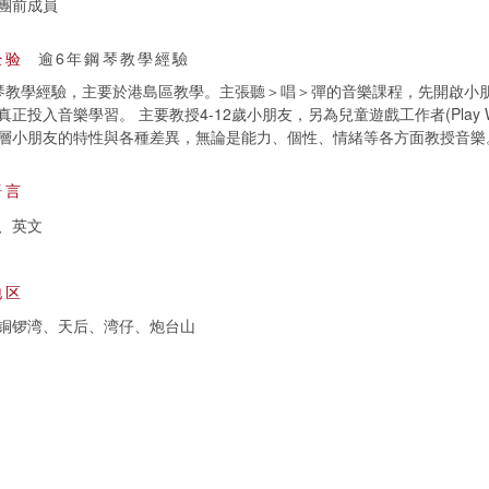
團前成員
经验
逾6年鋼琴教學經驗
琴教學經驗，主要於港島區教學。主張聽＞唱＞彈的音樂課程，先開啟小
正投入音樂學習。 主要教授4-12歲小朋友，另為兒童遊戲工作者(Play Wo
層小朋友的特性與各種差異，無論是能力、個性、情緒等各方面教授音樂
语言
、英文
地区
铜锣湾、天后、湾仔、炮台山