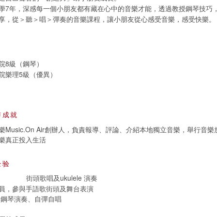
學7年，深感每一個小朋友都有藏在心中的音樂才能，透過教授鋼琴技巧
享，從＞聽＞唱＞彈奏的音樂課程，讓小朋友從心感受音樂，感受快樂。
院8級（鋼琴）
院樂理5級（優異）
与成就
Music.On Air創辦人，負責報導、評論、介紹本地獨立音樂，舉行音
樂真正投入生活
经验
街頭歌唱及ukulele 演奏
員，參與手語歌街頭及舞台表演
校鋼琴演奏、自彈自唱