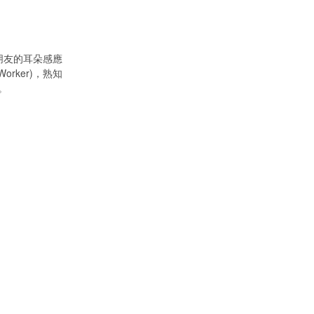
朋友的耳朵感應
rker)，熟知
。