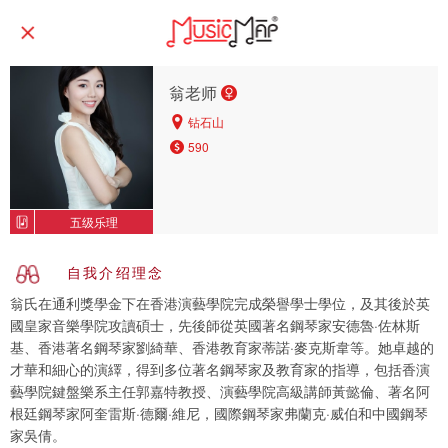
翁老师
钻石山
590
五级乐理
自我介绍理念
翁氏在通利獎學金下在香港演藝學院完成榮譽學士學位，及其後於英
國皇家音樂學院攻讀碩士，先後師從英國著名鋼琴家安德魯·佐林斯
基、香港著名鋼琴家劉綺華、香港教育家蒂諾·麥克斯韋等。她卓越的
才華和細心的演繹，得到多位著名鋼琴家及教育家的指導，包括香演
藝學院鍵盤樂系主任郭嘉特教授、演藝學院高級講師黃懿倫、著名阿
根廷鋼琴家阿奎雷斯·德爾·維尼，國際鋼琴家弗蘭克·威伯和中國鋼琴
家吳倩。