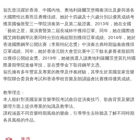
翁氏曾活躍於香港、中國內地、奧地利薩爾茨堡獨奏演出及參與過各
大國際性比賽而且勇獲佳績。她於十四歲及十六歲分別以優異成績考
獲英國倫敦聖三一學院演奏第一及第二級證書。2013年，她在全國
「藝術之星」展演賽暨第二屆長城杯中獲得亞軍。同年，她在國際德
國艾姆勒鋼琴比賽同時分別在兩組類別獲得亞軍成績。2014年，她於
香港國際鋼琴公開比賽（李斯特紀念獎）中演奏古典時期協奏曲獲得
亞軍成績。同年，她於香港元朗大會堂比賽中三千餘名參賽者脫穎而
出獲得公開組金獎。2019年，她被挑選入讀奧地利薩爾茨堡莫扎特國
際暑期學院進修琴技，並在獎學金下取得鋼琴文憑。
翁氏擁有多年豐富及專業的教學及伴奏經驗，其學生於英國皇家音樂
學院聯合委員會考試和香港學校音樂及朗誦協會比賽獲得優異成績。
教學理念：
本人能針對英國皇家音樂學院考試曲目從演奏技巧、歌曲背景及樂譜
樂理方面上提供專業的知識及教學法。
課程涵蓋不同音樂時期風格的樂曲，引導學生去聆聽及了解不同時期
各具風格的作品。
学历