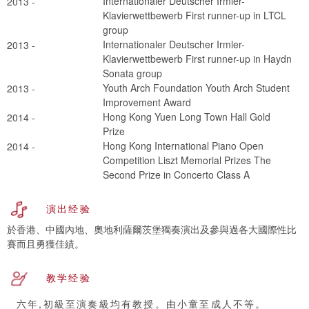
Internationaler Deutscher Irmler-
2013 -
Klavierwettbewerb First runner-up in LTCL
group
Internationaler Deutscher Irmler-
2013 -
Klavierwettbewerb First runner-up in Haydn
Sonata group
Youth Arch Foundation Youth Arch Student
2013 -
Improvement Award
Hong Kong Yuen Long Town Hall Gold
2014 -
Prize
Hong Kong International Piano Open
2014 -
Competition Liszt Memorial Prizes The
Second Prize in Concerto Class A
演出经验
於香港、中國內地、奧地利薩爾茨堡獨奏演出及參與過各大國際性比
賽而且勇獲佳績。
教学经验
六年,初級至演奏級均有教授。由小童至成人不等。