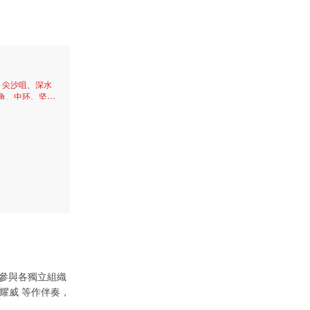
、尖沙咀、深水
角、中环、坚尼
曾參與各獨立組織
、孫耀威 等作伴奏，