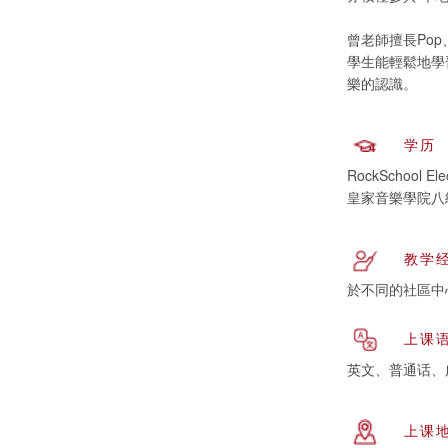
曾老師擅長Pop
學生能輕鬆地學
樂的認識。
学历
RockSchool Elec
皇家音樂學院八
教学
於不同的社區中
上课
英文、普通话、
上课