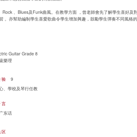
、Rock 、Blues及Funk曲風。在教學方面 ，曾老師會先了解學生喜好
習 。亦幫助編制學生喜愛歌曲令學生增加興趣，鼓勵學生彈奏不同風格
tric Guitar Grade 8
級樂理
经验
9
心、學校及琴行任教
语言
广东话
地区