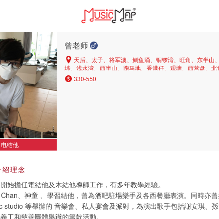
曾老师
天后、太子、将军澳、鲗鱼涌、铜锣湾、旺角、东半山
埗、浅水湾、西半山、跑马地、香港仔、观塘、西营盘、北
地城、九龙塘、湾仔、炮台山、红磡
330-550
电结他
介绍理念
2年開始擔任電結他及木結他導師工作，有多年教學經驗。
m Chan、神童 、學習結他，曾為酒吧駐場樂手及各西餐廳表演。同時亦
holic studio 等舉辦的 音樂會、私人宴會及派對，為演出歌手包括謝安琪
地義工和慈善團體舉辦的籌款活動。